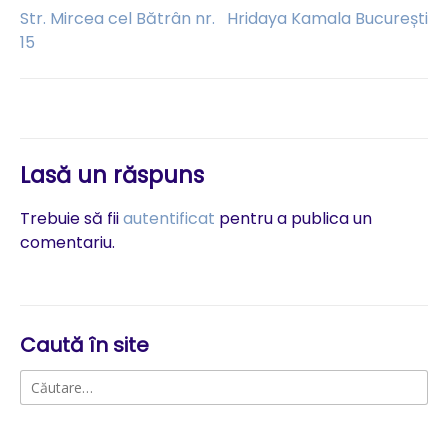
Navigare
Str. Mircea cel Bătrân nr.
Hridaya Kamala București
15
în
articole
Lasă un răspuns
Trebuie să fii
autentificat
pentru a publica un
comentariu.
Caută în site
Caută
după: