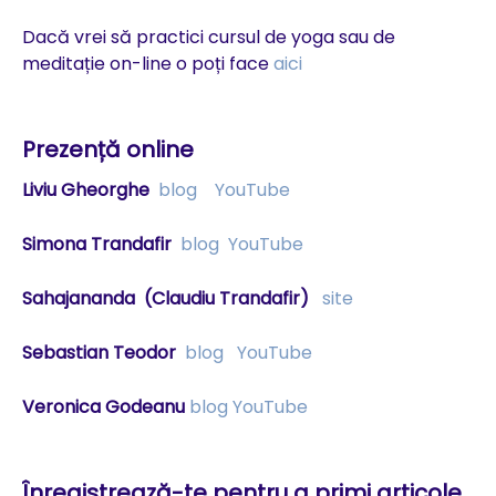
Dacă vrei să practici cursul de yoga sau de
meditație on-line o poți face
aici
Prezență online
Liviu Gheorghe
blog
YouTube
Simona Trandafir
blog
YouTube
Sahajananda
(Claudiu Trandafir)
site
Sebastian Teodor
blog
YouTube
Veronica Godeanu
blog
YouTube
Înregistrează-te pentru a primi articole,