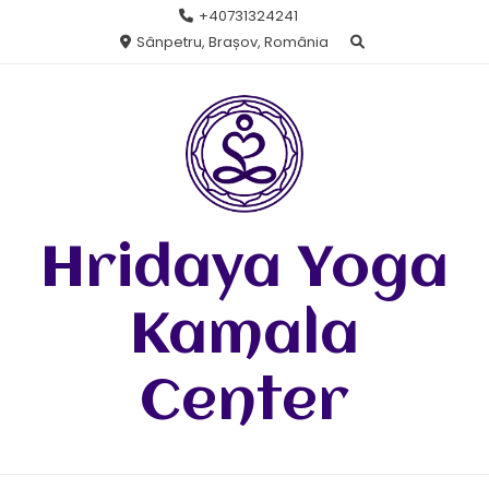
Skip
+40731324241
to
Sânpetru, Brașov, România
content
Hridaya Yoga
Kamala
Center