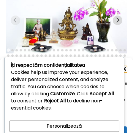
Îți respectăm confidențialitatea
Administrează
Cookies help us improve your experience,
consimțământul
deliver personalized content, and analyze
Arhive
Pentru a oferi cea mai bună experiență, folosim tehnologii, cum ar fi
traffic. You can choose which cookies to
cookie-uri, pentru a stoca și/sau accesa informațiile despre
allow by clicking
Customize
. Click
Accept All
dispozitive. Consimțământul pentru aceste tehnologii ne permite
Arhive
to consent or
Reject All
to decline non-
să procesăm date, cum ar fi comportamentul de navigare sau ID-
uri unice pe acest site. Dacă nu îți dai consimțământul sau îți
essential cookies.
retragi consimțământul dat poate avea afecte negative asupra
unor anumite funcționalități și funcții.
Personalizează
Acceptă