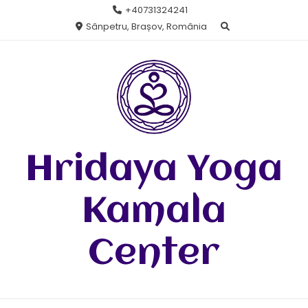
Skip
+40731324241
to
Sânpetru, Brașov, România
content
Hridaya Yoga
Kamala
Center