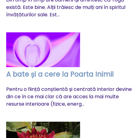
există. Este bine. Alții trăiesc de mulți ani în spiritul
În
învățăturilor sale. Est...
me
co
A bate și a cere la Poarta Inimii
V
Pentru o ființă conștientă și centrată interior devine
din ce în ce mai clar că are acces la mai multe
Câ
resurse interioare (fizice, energ...
ev
ne