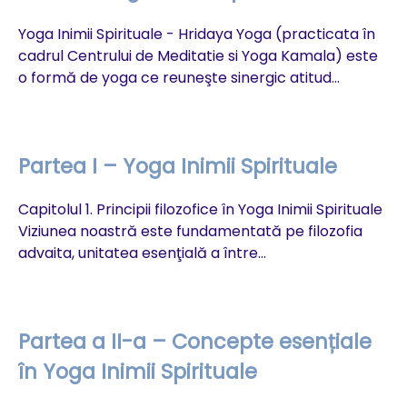
F
Yoga Inimii Spirituale - Hridaya Yoga (practicata în
cadrul Centrului de Meditatie si Yoga Kamala) este
Ca
o formă de yoga ce reuneşte sinergic atitud...
Me
fu
me
Partea I – Yoga Inimii Spirituale
Capitolul 1. Principii filozofice în Yoga Inimii Spirituale
P
Viziunea noastră este fundamentată pe filozofia
advaita, unitatea esenţială a între...
În
au
In
Partea a II-a – Concepte esențiale
în Yoga Inimii Spirituale
P