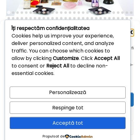
Îți respectăm confidențialitatea
Administrează
Cookies help us improve your experience,
consimțământul
deliver personalized content, and analyze
Arhive
Pentru a oferi cea mai bună experiență, folosim tehnologii, cum ar fi
traffic. You can choose which cookies to
cookie-uri, pentru a stoca și/sau accesa informațiile despre
allow by clicking
Customize
. Click
Accept All
dispozitive. Consimțământul pentru aceste tehnologii ne permite
Arhive
to consent or
Reject All
to decline non-
să procesăm date, cum ar fi comportamentul de navigare sau ID-
uri unice pe acest site. Dacă nu îți dai consimțământul sau îți
essential cookies.
retragi consimțământul dat poate avea afecte negative asupra
unor anumite funcționalități și funcții.
Personalizează
Acceptă
Respinge tot
Refuză
Acceptă tot
Vezi preferințele
Propulsat de