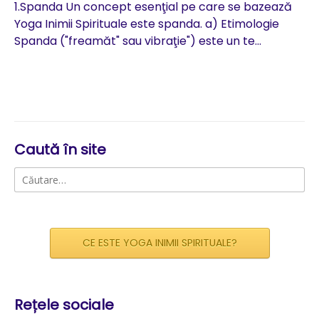
1.Spanda Un concept esenţial pe care se bazează
p
Yoga Inimii Spirituale este spanda. a) Etimologie
Spanda ("freamăt" sau vibraţie") este un te...
Ro
no
co
Caută în site
Caută
după:
CE ESTE YOGA INIMII SPIRITUALE?
Rețele sociale