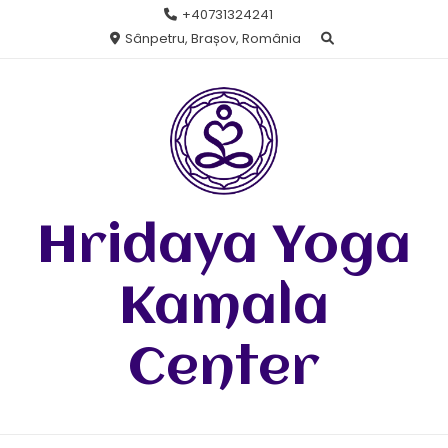
Skip
+40731324241
to
Sânpetru, Brașov, România
content
Hridaya Yoga
Kamala
Center