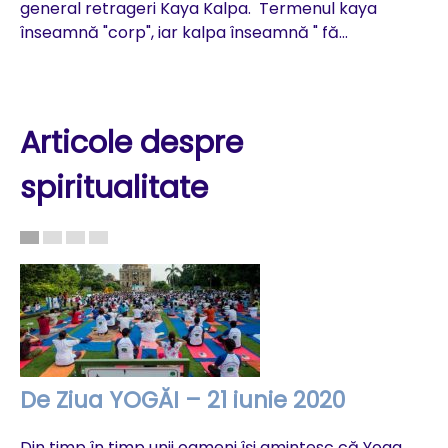
general retrageri Kaya Kalpa. Termenul kaya
înseamnă "corp", iar kalpa înseamnă " fă...
Articole despre
spiritualitate
De Ziua YOGĂI – 21 iunie 2020
C
c
Din timp în timp unii oameni își amintesc că Yoga