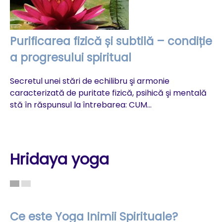
Purificarea fizică și subtilă – condiție
a progresului spiritual
M
l
Secretul unei stări de echilibru şi armonie
caracterizată de puritate fizică, psihică şi mentală
În
stă în răspunsul la întrebarea: CUM...
ce
ca
Hridaya yoga
Ce este Yoga Inimii Spirituale?
P