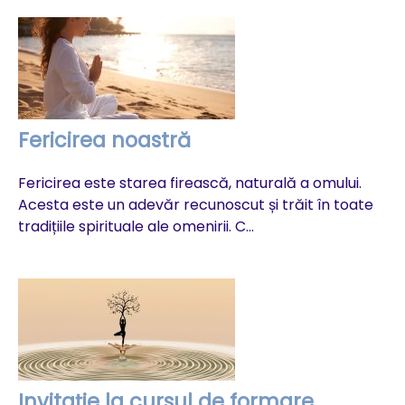
Fericirea noastră
D
Fericirea este starea firească, naturală a omului.
Di
Acesta este un adevăr recunoscut și trăit în toate
ex
tradițiile spirituale ale omenirii. C...
în
Invitație la cursul de formare
N