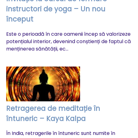
instructori de yoga – Un nou
Na
început
al
pr
Este o perioadă în care oamenii încep să valorizeze
potențialul interior, devenind conștienți de faptul că
menținerea sănătății, ec...
Y
Pr
Retragerea de meditație în
bu
întuneric – Kaya Kalpa
mi
În India, retragerile în întuneric sunt numite în