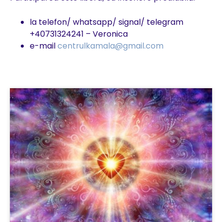
la telefon/ whatsapp/ signal/ telegram
+40731324241 – Veronica
e-mail
centrulkamala@gmail.com