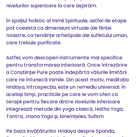
nivelurilor superioare la care aspirăm.
În spațiul holistic al Inimii Spirituale, astfel de etape
pot coexista ca dimensiuni virtuale ale ființei
noastre, ca tendințe arhetipale ale sufletului uman,
care trebuie purificate.
Astfel, vom descoperi instrumente mai specifice
pentru transformarea interioară. Orice întrezărire
a Conștiinței Pure poate îndepărta vălurile limitării
care ne întunecă inimile. Din acest motiv, meditația
Hridaya, introspecția, este un remediu universal. În
același timp, practicile pe care le vom oferi ca
terapii pentru fiecare dintre nivelurile inferioare
integrează metode din yoga clasică, Hatha Yoga,
Tantra, Jnana Yoga și, bineînțeles, Sufism.
Pe baza învățăturilor Hridaya despre Spanda,