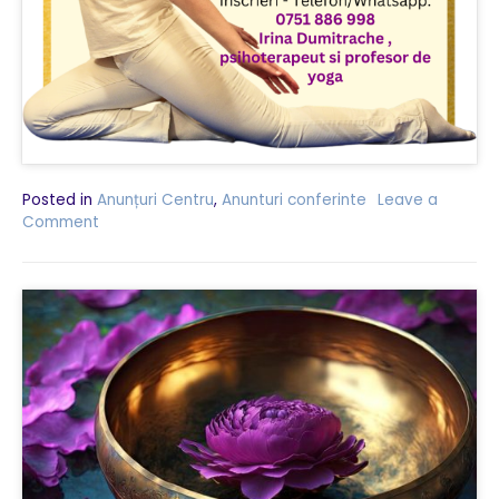
Posted in
Anunțuri Centru
,
Anunturi conferinte
Leave a
Comment
on
Aplicații
ale
practicii
yoga
și
elemente
din
psihoterapie,
pentru
gestionarea
anxietății
și