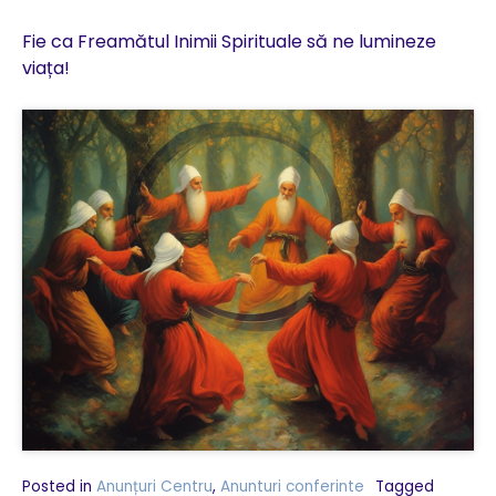
Fie ca Freamătul Inimii Spirituale să ne lumineze
viața!
Posted in
Anunțuri Centru
,
Anunturi conferinte
Tagged