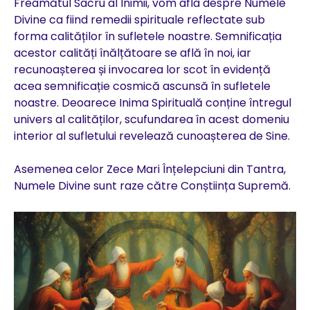
Freamătul Sacru al Inimii, vom afla despre Numele
Divine ca fiind remedii spirituale reflectate sub
forma calităților în sufletele noastre. Semnificația
acestor calități înălțătoare se află în noi, iar
recunoașterea și invocarea lor scot în evidență
acea semnificație cosmică ascunsă în sufletele
noastre. Deoarece Inima Spirituală conține întregul
univers al calităților, scufundarea în acest domeniu
interior al sufletului revelează cunoașterea de Sine.
Asemenea celor Zece Mari Înțelepciuni din Tantra,
Numele Divine sunt raze către Conștiința Supremă.