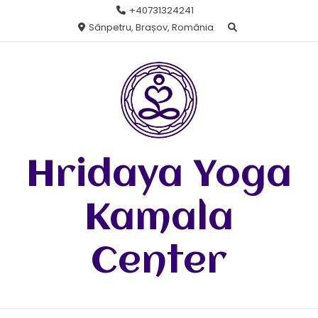
Skip
+40731324241
to
Sânpetru, Brașov, România
content
Hridaya Yoga
Kamala
Center