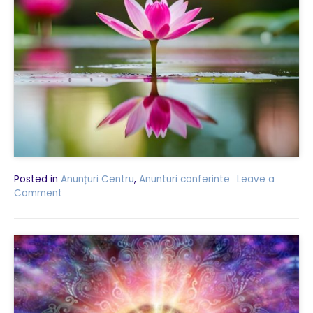
Posted in
Anunțuri Centru
,
Anunturi conferinte
Leave a
Comment
on
Satsang
cu
tema
Karma
Yoga
–
yoga
ce