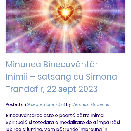
transformă
acțiunile
în
metode
spirituale
–
8
dec
2023
(2)
Minunea Binecuvântării
Inimii – satsang cu Simona
Trandafir, 22 sept 2023
Posted on
9 septembrie 2023
by
Veronica Godeanu
Binecuvântarea este o poartă către Inima
Spirituală și totodată o modalitate de a împărtăși
iubirea și lumina. Vom pătrunde împreună în