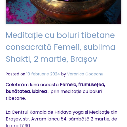
a
stresului
(I)
Meditație cu boluri tibetane
consacrată Femeii, sublima
Shakti, 2 martie, Brașov
Posted on
10 februarie 2024
by
Veronica Godeanu
Celebrăm luna aceasta
Femeia, frumusețea,
bunătatea, iubirea
… prin meditație cu boluri
tibetane.
La Centrul Kamala de Hridaya yoga și Meditație din
Brașov, str. Avram Iancu 54, sâmbătă 2 martie, de
la ora 17.30.