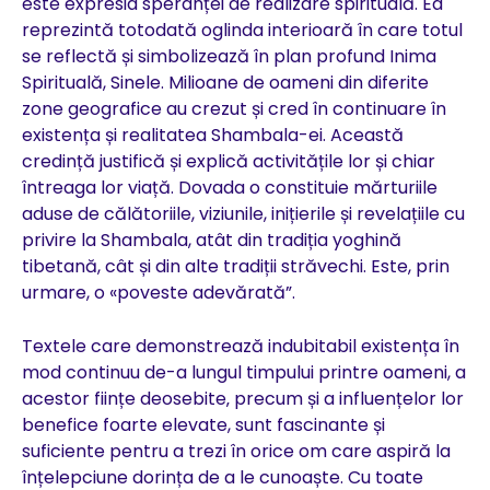
este expresia speranței de realizare spirituală. Ea
reprezintă totodată oglinda interioară în care totul
se reflectă și simbolizează în plan profund Inima
Spirituală, Sinele. Milioane de oameni din diferite
zone geografice au crezut și cred în continuare în
existența și realitatea Shambala-ei. Această
credință justifică și explică activitățile lor și chiar
întreaga lor viață. Dovada o constituie mărturiile
aduse de călătoriile, viziunile, inițierile și revelațiile cu
privire la Shambala, atât din tradiția yoghină
tibetană, cât și din alte tradiții străvechi. Este, prin
urmare, o «poveste adevărată”.
Textele care demonstrează indubitabil existența în
mod continuu de-a lungul timpului printre oameni, a
acestor ființe deosebite‚ precum și a influențelor lor
benefice foarte elevate, sunt fascinante și
suficiente pentru a trezi în orice om care aspiră la
înțelepciune dorința de a le cunoaște. Cu toate