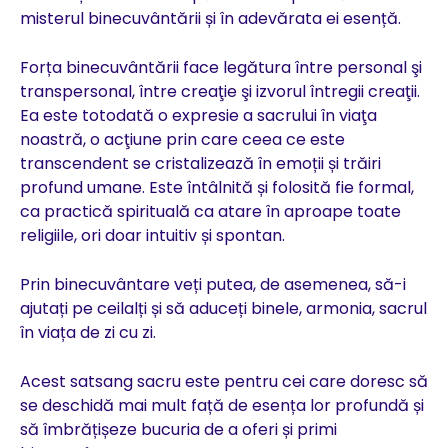
misterul binecuvântării și în adevărata ei esență.
Forța binecuvântării face legătura între personal şi
transpersonal, între creaţie şi izvorul întregii creaţii.
Ea este totodată o expresie a sacrului în viaţa
noastră, o acţiune prin care ceea ce este
transcendent se cristalizează în emoții și trăiri
profund umane. Este întâlnită și folosită fie formal,
ca practică spirituală ca atare în aproape toate
religiile, ori doar intuitiv și spontan.
Prin binecuvântare veți putea, de asemenea, să-i
ajutați pe ceilalți și să aduceți binele, armonia, sacrul
în viața de zi cu zi.
Acest satsang sacru este pentru cei care doresc să
se deschidă mai mult față de esența lor profundă și
să îmbrățișeze bucuria de a oferi și primi