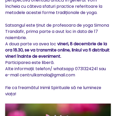
perspectiva orientală antică în general. Vom
încheia cu câteva sfaturi practice referitoare la
metodele acestei forme tradiționale de yoga.
Satsangul este ținut de profesoara de yoga Simona
Trandafir, prima parte a avut loc in data de 17
noiembrie.
A doua parte va avea loc
vineri, 8 decembrie de la
ora 18.30, se va transmite online, linkul va fi distribuit
vineri înainte de eveniment.
Participarea este liberă.
Alte informații: telefon/ whatsapp 0731324241 sau
e-mail centrulkamala@gmail.com
Fie ca freamătul Inimii Spirituale să ne lumineze
viața!