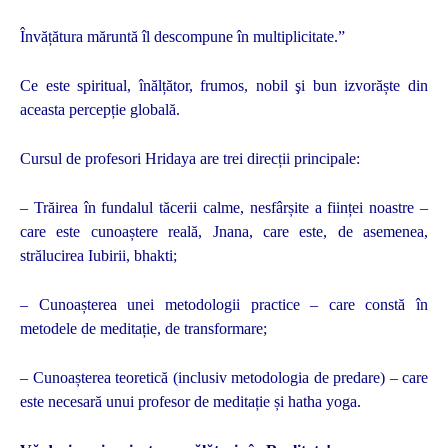
Învățătura măruntă îl descompune în multiplicitate.”
Ce este spiritual, înălțător, frumos, nobil şi bun izvorăște din
aceasta percepție globală.
Cursul de profesori Hridaya are trei direcții principale:
– Trăirea în fundalul tăcerii calme, nesfârșite a ființei noastre –
care este cunoaștere reală, Jnana, care este, de asemenea,
strălucirea Iubirii, bhakti;
– Cunoașterea unei metodologii practice – care constă în
metodele de meditație, de transformare;
– Cunoașterea teoretică (inclusiv metodologia de predare) – care
este necesară unui profesor de meditație și hatha yoga.