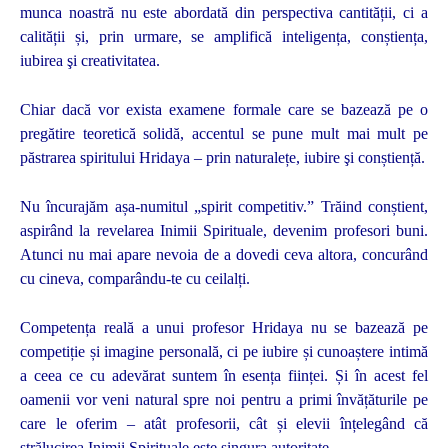
munca noastră nu este abordată din perspectiva cantității, ci a
calității și, prin urmare, se amplifică inteligența, conștiența,
iubirea şi creativitatea.
Chiar dacă vor exista examene formale care se bazează pe o
pregătire teoretică solidă, accentul se pune mult mai mult pe
păstrarea spiritului Hridaya – prin naturalețe, iubire şi conștiență.
Nu încurajăm așa-numitul „spirit competitiv.” Trăind conștient,
aspirând la revelarea Inimii Spirituale, devenim profesori buni.
Atunci nu mai apare nevoia de a dovedi ceva altora, concurând
cu cineva, comparându-te cu ceilalți.
Competența reală a unui profesor Hridaya nu se bazează pe
competiție și imagine personală, ci pe iubire și cunoaștere intimă
a ceea ce cu adevărat suntem în esența ființei. Și în acest fel
oamenii vor veni natural spre noi pentru a primi învățăturile pe
care le oferim – atât profesorii, cât și elevii înțelegând că
strălucirea Inimii Spirituale este singura autoritate.