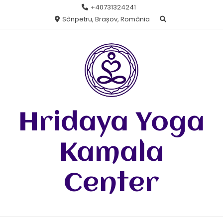
Skip
+40731324241
to
Sânpetru, Brașov, România
content
Hridaya Yoga
Kamala
Center