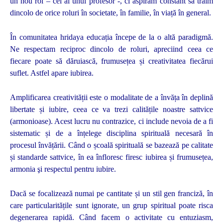
un nou rol – cel al unui profesor -, ci aspirăm constant să trăim
dincolo de orice roluri în societate, în familie, în viață în general.
În comunitatea hridaya educația începe de la o altă paradigmă.
Ne respectam reciproc dincolo de roluri, apreciind ceea ce
fiecare poate să dăruiască, frumusețea și creativitatea fiecărui
suflet. Astfel apare iubirea.
Amplificarea creativității este o modalitate de a învăța în deplină
libertate și iubire, ceea ce va trezi calitățile noastre sattvice
(armonioase). Acest lucru nu contrazice, ci include nevoia de a fi
sistematic și de a înțelege disciplina spirituală necesară în
procesul învățării. Când o școală spirituală se bazează pe calitate
și standarde sattvice, în ea înfloresc firesc iubirea și frumusețea,
armonia şi respectul pentru iubire.
Dacă se focalizează numai pe cantitate și un stil gen franciză, în
care particularitățile sunt ignorate, un grup spiritual poate risca
degenerarea rapidă. Când facem o activitate cu entuziasm,