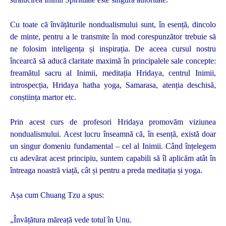
Cu toate că învățăturile nondualismului sunt, în esență, dincolo
de minte, pentru a le transmite în mod corespunzător trebuie să
ne folosim inteligența și inspirația. De aceea cursul nostru
încearcă să aducă claritate maximă în principalele sale concepte:
freamătul sacru al Inimii, meditația Hridaya, centrul Inimii,
introspecția, Hridaya hatha yoga, Samarasa, atenția deschisă,
conștiința martor etc.
Prin acest curs de profesori Hridaya promovăm viziunea
nondualismului. Acest lucru înseamnă că, în esență, există doar
un singur domeniu fundamental – cel al Inimii. Când înțelegem
cu adevărat acest principiu, suntem capabili să îl aplicăm atât în
întreaga noastră viață, cât și pentru a preda meditația și yoga.
Așa cum Chuang Tzu a spus:
„Învățătura măreață vede totul în Unu.