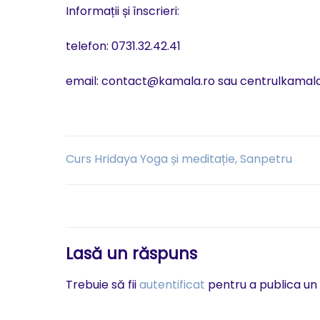
Informații și înscrieri:
telefon: 0731.32.42.41
email: contact@kamala.ro sau centrulkama
Navigare
Curs Hridaya Yoga și meditație, Sanpetru
în
articole
Lasă un răspuns
Trebuie să fii
autentificat
pentru a publica un