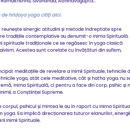
, Ramakrishna, Sivananda, Abhinavagupta…
de hridaya yoga citiți aici.
e reunește sinergic atitudini și metode îndreptate spre
re tradițiile contemplative au denumit-o Inima Spirituală.
iuni spirituale tradiționale ce se regăsesc în yoga clasică
shaivism. Acestea sunt corelate cu învățături din sufism,
pal: meditațiile de revelare a Inimii Spirituale, tehnicile 
Tehnicile yoga, atât cele meditative, cât și hatha yoga, nu s
mă, Inima Spirituală, ci pentru a face din corp, psihic și 
imii, a Conștiinței Supreme.
 corpul, psihicul și mintea le au în raport cu Inima Spiritu
 yoga. Ea implică direcționarea tuturor elanurilor, energii
ii Inimii Spirituale.