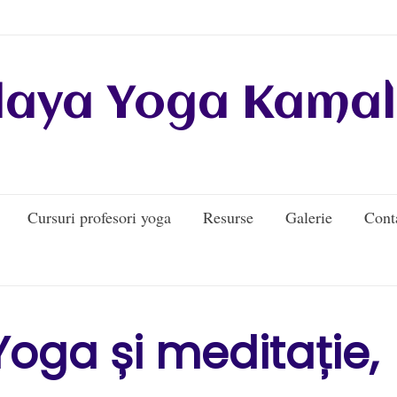
daya Yoga Kamal
Cursuri profesori yoga
Resurse
Galerie
Cont
oga și meditație,