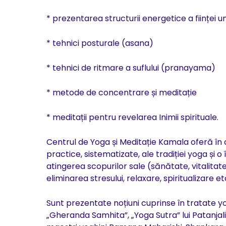
* prezentarea structurii energetice a ființei
* tehnici posturale (asana)
* tehnici de ritmare a suflului (pranayama)
* metode de concentrare și meditație
* meditații pentru revelarea Inimii spirituale.
Centrul de Yoga și Meditație Kamala oferă în 
practice, sistematizate, ale tradiției yoga și 
atingerea scopurilor sale (sănătate, vitalita
eliminarea stresului, relaxare, spiritualizare et
Sunt prezentate noțiuni cuprinse în tratate 
„Gheranda Samhita”, „Yoga Sutra” lui Patanjali,