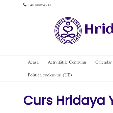
Skip
+40731324241
to
content
Hri
Acasă
Activitățile Centrului
Calendar
Politică cookie-uri (UE)
Curs Hridaya Y