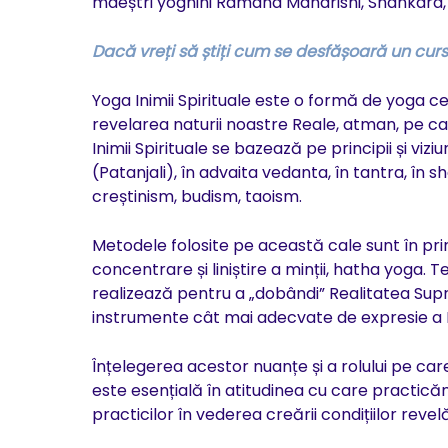
maeștri yoghini Ramana Maharishi, Shankara
Dacă vreți să știți cum se desfășoară un curs 
Yoga Inimii Spirituale este o formă de yoga c
revelarea naturii noastre Reale, atman, pe ca
Inimii Spirituale se bazează pe principii și viz
(Patanjali), în advaita vedanta, în tantra, în 
creștinism, budism, taoism.
Metodele folosite pe această cale sunt în princi
concentrare și liniștire a minții, hatha yoga. 
realizează pentru a „dobândi” Realitatea Supre
instrumente cât mai adecvate de expresie a In
Înțelegerea acestor nuanțe și a rolului pe care
este esențială în atitudinea cu care practicăm
practicilor în vederea creării condițiilor revelăr