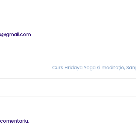
la@gmail.com
Curs Hridaya Yoga și meditație, Sa
 comentariu.