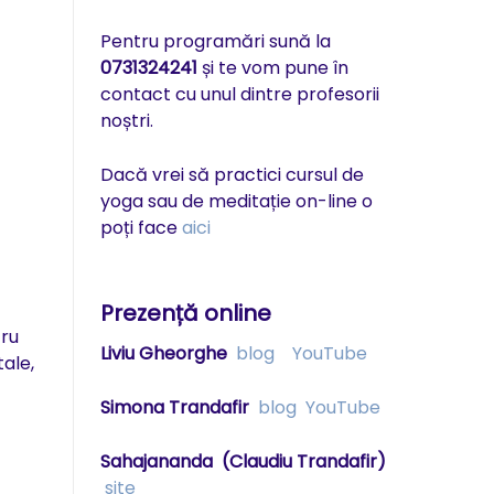
Pentru programări sună la
0731324241
și te vom pune în
contact cu unul dintre profesorii
noștri.
Dacă vrei să practici cursul de
yoga sau de meditație on-line o
poți face
aici
Prezență online
tru
Liviu Gheorghe
blog
YouTube
ale,
Simona Trandafir
blog
YouTube
Sahajananda
(Claudiu Trandafir)
site