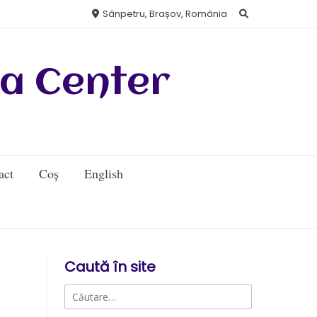
Sânpetru, Brașov, România
a Center
act
Coș
English
Caută în site
Caută
după: