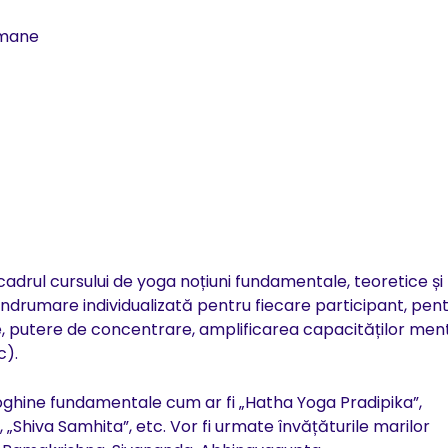
 umane
cadrul cursului de yoga noțiuni fundamentale, teoretice și
o îndrumare individualizată pentru fiecare participant, pen
te, putere de concentrare, amplificarea capacităților ment
c).
yoghine fundamentale cum ar fi „Hatha Yoga Pradipika”,
 „Shiva Samhita”, etc. Vor fi urmate învățăturile marilor