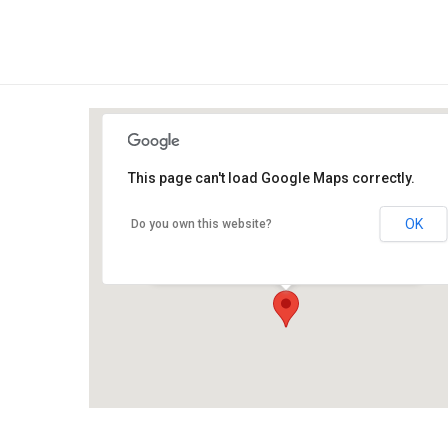
This page can't load Google Maps correctly.
Centrul de meditație și yoga
Kamala
OK
Do you own this website?
Poarta Câmpului 408C - Sanpetru
Events