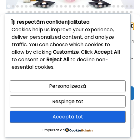
Îți respectăm confidențialitatea
Administrează
Cookies help us improve your experience,
consimțământul
deliver personalized content, and analyze
Arhive
Pentru a oferi cea mai bună experiență, folosim tehnologii, cum ar fi
traffic. You can choose which cookies to
cookie-uri, pentru a stoca și/sau accesa informațiile despre
allow by clicking
Customize
. Click
Accept All
dispozitive. Consimțământul pentru aceste tehnologii ne permite
Arhive
to consent or
Reject All
to decline non-
să procesăm date, cum ar fi comportamentul de navigare sau ID-
uri unice pe acest site. Dacă nu îți dai consimțământul sau îți
essential cookies.
retragi consimțământul dat poate avea afecte negative asupra
unor anumite funcționalități și funcții.
Personalizează
Acceptă
Respinge tot
Refuză
Acceptă tot
Vezi preferințele
Propulsat de
Theme: Overlay by
Kaira
.
Politică cookie-uri