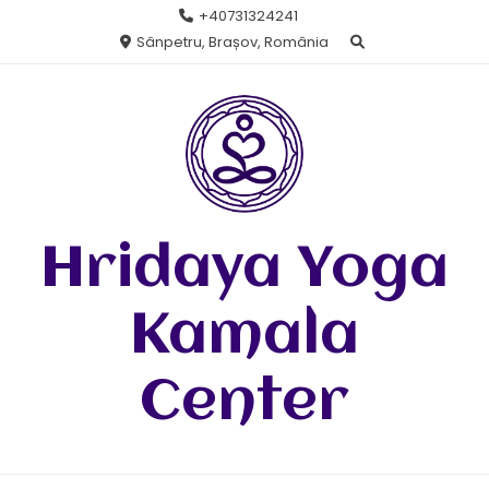
Skip
+40731324241
to
Sânpetru, Brașov, România
content
Hridaya Yoga
Kamala
Center