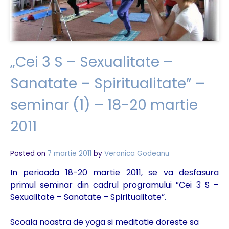
Spiritualitate”
–
seminar
(2)
–
28-
„Cei 3 S – Sexualitate –
29
mai
Sanatate – Spiritualitate” –
2011
seminar (1) – 18-20 martie
2011
Posted on
7 martie 2011
by
Veronica Godeanu
In perioada 18-20 martie 2011, se va desfasura
primul seminar din cadrul programului ”Cei 3 S –
Sexualitate – Sanatate – Spiritualitate”.
Scoala noastra de yoga si meditatie doreste sa