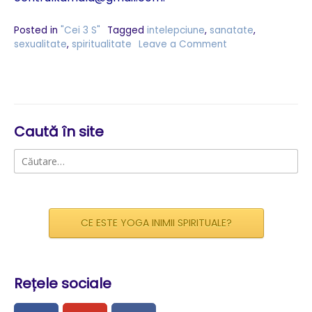
Posted in
"Cei 3 S"
Tagged
intelepciune
,
sanatate
,
sexualitate
,
spiritualitate
Leave a Comment
on
„Cei
3
S
–
Sexualitate
–
Caută în site
Sanatate
Caută
–
Spiritualitate”
după:
–
seminar
(1)
CE ESTE YOGA INIMII SPIRITUALE?
–
18-
20
martie
Rețele sociale
2011