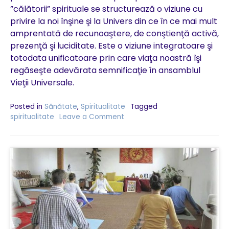
”călătorii” spirituale se structurează o viziune cu
privire la noi înşine şi la Univers din ce în ce mai mult
amprentată de recunoaştere, de conştienţă activă,
prezenţă şi luciditate. Este o viziune integratoare şi
totodata unificatoare prin care viaţa noastră îşi
regăseşte adevărata semnificaţie în ansamblul
Vieţii Universale.
Posted in
Sănătate
,
Spiritualitate
Tagged
spiritualitate
Leave a Comment
on
Purificarea
fizică
și
subtilă
–
condiție
a
progresului
spiritual