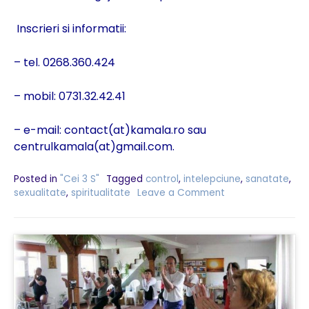
Inscrieri si informatii:
– tel. 0268.360.424
– mobil: 0731.32.42.41
– e-mail: contact(at)kamala.ro sau
centrulkamala(at)gmail.com.
Posted in
"Cei 3 S"
Tagged
control
,
intelepciune
,
sanatate
,
sexualitate
,
spiritualitate
Leave a Comment
on
„Cei
3
S
–
Sexualitate
–
Sanatate
–