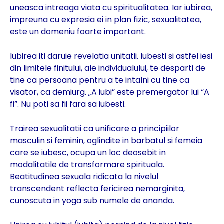
uneasca intreaga viata cu spiritualitatea. Iar iubirea,
impreuna cu expresia ei in plan fizic, sexualitatea,
este un domeniu foarte important.
Iubirea iti daruie revelatia unitatii. Iubesti si astfel iesi
din limitele finitului, ale individualului, te desparti de
tine ca persoana pentru a te intalni cu tine ca
visator, ca demiurg. „A iubi” este premergator lui “A
fi”. Nu poti sa fii fara sa iubesti.
Trairea sexualitatii ca unificare a principiilor
masculin si feminin, oglindite in barbatul si femeia
care se iubesc, ocupa un loc deosebit in
modalitatile de transformare spirituala.
Beatitudinea sexuala ridicata la nivelul
transcendent reflecta fericirea nemarginita,
cunoscuta in yoga sub numele de ananda.