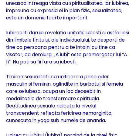
uneasca intreaga viata cu spiritualitatea. Iar iubirea,
impreuna cu expresia ei in plan fizic, sexualitatea,
este un domeniu foarte important.
Iubirea iti daruie revelatia unitatii. Iubesti si astfel iesi
din limitele finitului, ale individualului, te desparti de
tine ca persoana pentru a te intalni cu tine ca
visator, ca demiurg. „A iubi” este premergator lui “A
fi”. Nu poti sa fii fara sa iubesti.
Trairea sexualitatii ca unificare a principiilor
masculin si feminin, oglindite in barbatul si femeia
care se iubesc, ocupa un loc deosebit in
modalitatile de transformare spirituala.
Beatitudinea sexuala ridicata la nivelul
transcendent reflecta fericirea nemarginita,
cunoscuta in yoga sub numele de ananda.
Unirea cu iubitul (iubita) pornind de la nivel fizic,