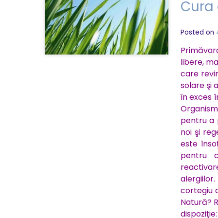
Cura
Posted on
Primăvara 
libere, m
care revi
solare şi
în exces î
Organism
pentru a 
noi şi re
este îns
pentru c
reactivar
alergiil
cortegiu 
Natură? R
dispoziţ