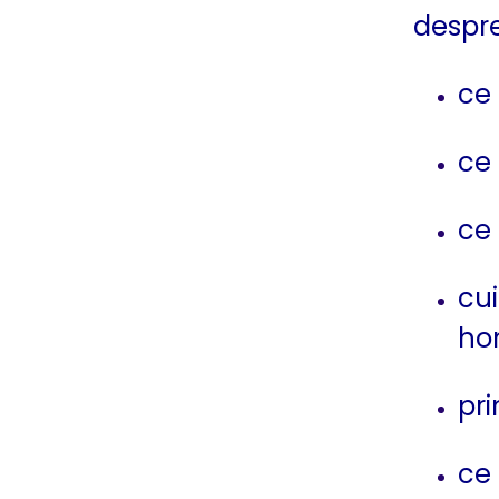
despr
ce
ce
ce 
cui
ho
pri
ce