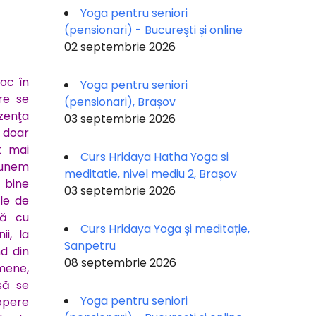
Yoga pentru seniori
(pensionari) - Bucureşti și online
02 septembrie 2026
oc în
Yoga pentru seniori
re se
(pensionari), Brașov
zenţa
03 septembrie 2026
 doar
t mai
Curs Hridaya Hatha Yoga si
punem
meditatie, nivel mediu 2, Brașov
ă bine
03 septembrie 2026
ile de
nă cu
Curs Hridaya Yoga și meditație,
ii, la
Sanpetru
nd din
08 septembrie 2026
mene,
să se
Yoga pentru seniori
opere