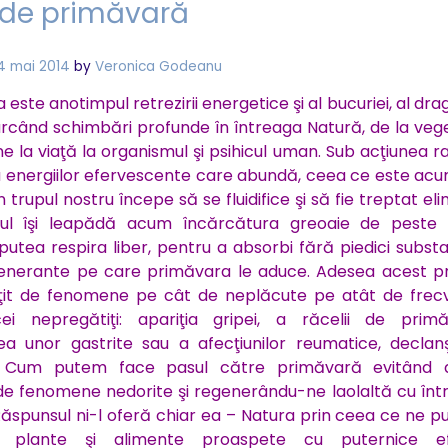
 de primăvară
BRASOV
4 mai 2014
by
Veronica Godeanu
este anotimpul retrezirii energetice şi al bucuriei, al dra
arcând schimbări profunde în întreaga Natură, de la veg
ne la viaţă la organismul şi psihicul uman. Sub acţiunea r
 a energiilor efervescente care abundă, ceea ce este ac
n trupul nostru începe să se fluidifice şi să fie treptat eli
ul îşi leapădă acum încărcătura greoaie de peste 
putea respira liber, pentru a absorbi fără piedici subst
generante pe care primăvara le aduce. Adesea acest p
oţit de fenomene pe cât de neplăcute pe atât de frec
ei nepregătiţi: apariţia gripei, a răcelii de primă
ea unor gastrite sau a afecţiunilor reumatice, declan
or. Cum putem face pasul către primăvară evitând 
de fenomene nedorite şi regenerându-ne laolaltă cu înt
ăspunsul ni-l oferă chiar ea – Natura prin ceea ce ne p
ie: plante şi alimente proaspete cu puternice e