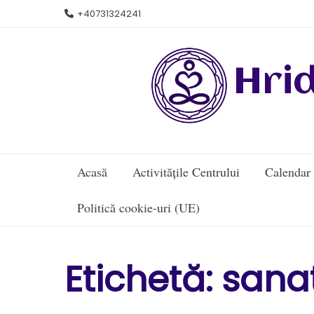
Skip
+40731324241
to
content
Hri
Acasă
Activitățile Centrului
Calendar
Politică cookie-uri (UE)
Etichetă:
sana