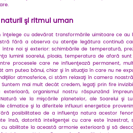
are.
 naturii şi ritmul uman
înţelege cu adevărat transformările uimitoare ce au l
astră fără a observa cu atenţie legătura continuă ca
între noi şi exterior: schimbările de temperatură, pre
ţa luminii soarelui, ploaia, temperatura de afară sunt
intre procesele care ne influenţează permanent, mul
t am putea bănui, chiar şi în situaţia în care nu ne ex
ndiţiilor atmosferice, ci stăm relaxaţi în camera noastr
… Suntem mai mult decât credem, legaţi prin fire invizib
ea exterioară, organismul nostru răspunzând împreu
Natură vie la mişcările planetelor, ale Soarelui şi Lun
le climatice şi la diferitele influxuri energetice proveni
Fără posibilitatea de a influenţa natura acestor feno
e însă, datorită inteligenţei cu care este înzestrat, 
cu abilitate la această armonie exterioară şi să desc