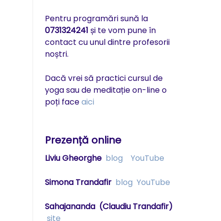
Pentru programări sună la
0731324241
și te vom pune în
contact cu unul dintre profesorii
noștri.
Dacă vrei să practici cursul de
yoga sau de meditație on-line o
poți face
aici
Prezență online
Liviu Gheorghe
blog
YouTube
Simona Trandafir
blog
YouTube
Sahajananda
(Claudiu Trandafir)
site