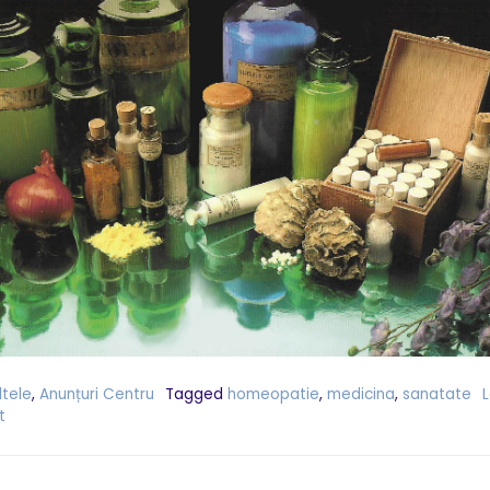
ltele
,
Anunțuri Centru
Tagged
homeopatie
,
medicina
,
sanatate
t
on
CONFERINŢĂ
DE
HOMEOPATIE,