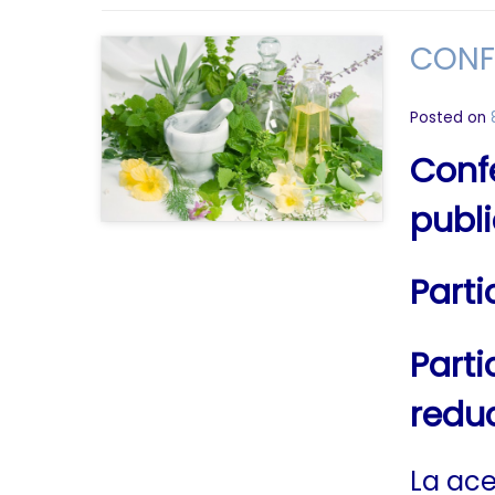
CONF
Posted on
Conf
publi
Parti
Parti
reduc
La ace