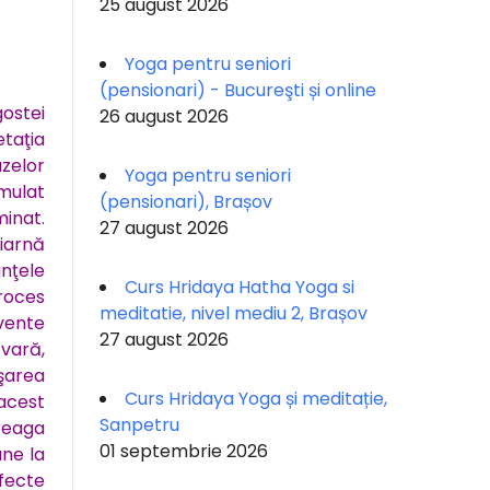
25 august 2026
Yoga pentru seniori
(pensionari) - Bucureşti și online
gostei
26 august 2026
etaţia
azelor
Yoga pentru seniori
umulat
(pensionari), Brașov
minat.
27 august 2026
iarnă
anţele
Curs Hridaya Hatha Yoga si
roces
meditatie, nivel mediu 2, Brașov
vente
27 august 2026
vară,
şarea
Curs Hridaya Yoga și meditație,
acest
Sanpetru
reaga
01 septembrie 2026
une la
fecte