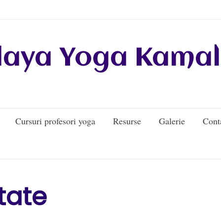
daya Yoga Kamal
Cursuri profesori yoga
Resurse
Galerie
Cont
tate