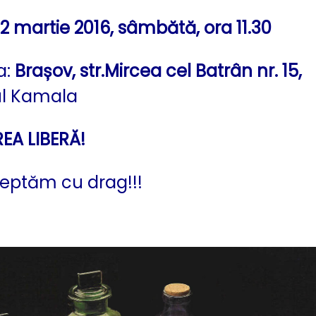
12 martie 2016, sâmbătă, ora 11.30
a:
Brașov,
str.Mircea cel Batrân nr. 15,
ul Kamala
EA LIBER
Ă!
eptăm cu drag!!!