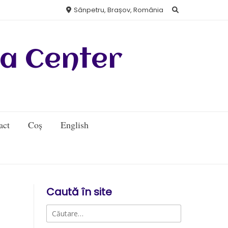
Sânpetru, Brașov, România
a Center
act
Coș
English
Caută în site
Caută
după: