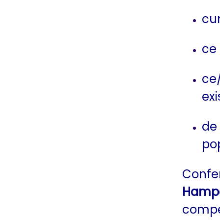
cu
ce 
ce
exi
de
po
Confer
Hampe
compe