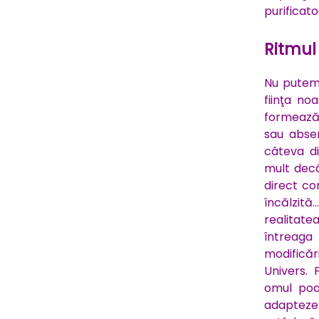
purificato
Ritmul
Nu putem 
fiinţa no
formează 
sau absen
câteva d
mult decâ
direct co
încălzită
realitat
întreaga 
modificări
Univers. 
omul poat
adapteze 