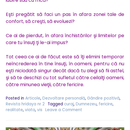
iubire sau cu frică?
Eşti pregătit să faci un pas în afara zonei tale de
confort, să creşti, să evoluezi?
Ce ai de pierdut, în afara închistărilor şi limitelor pe
care tu însuţi ţi le-ai impus?
Tot ceea ce ai de făcut este să îţi elimini temporar
neîncrederea în tine însuţi, în oameni, pentru că nu
eşti niciodată singur decât dacă tu alegi să fii astfel,
şi să te deschizi cu tot sufletul către ceilalţi oameni,
către minunea vieţii, către fericire.
Posted in
Articole
,
Dezvoltare personală
,
Gândire pozitivă
,
Revista hridaya nr 2
Tagged
curaj
,
Dumnezeu
,
fericire
,
realitate
,
viata
,
vis
Leave a Comment
on
Îndrăzneşte
să-
ţi