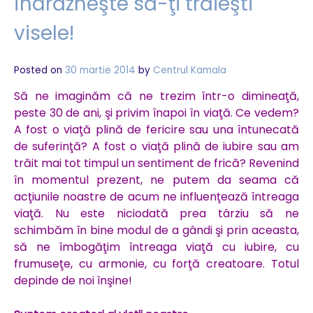
Îndrăzneşte să-ţi trăieşti
visele!
Posted on
30 martie 2014
by
Centrul Kamala
Să ne imaginăm că ne trezim într-o dimineaţă,
peste 30 de ani, şi privim înapoi în viaţă. Ce vedem?
A fost o viaţă plină de fericire sau una întunecată
de suferinţă? A fost o viaţă plină de iubire sau am
trăit mai tot timpul un sentiment de frică? Revenind
în momentul prezent, ne putem da seama că
acţiunile noastre de acum ne influenţează întreaga
viaţă. Nu este niciodată prea târziu să ne
schimbăm în bine modul de a gândi şi prin aceasta,
să ne îmbogăţim întreaga viaţă cu iubire, cu
frumuseţe, cu armonie, cu forţă creatoare. Totul
depinde de noi înşine!