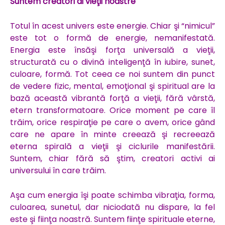
Suntem creatori ai vieţii noastre
Totul în acest univers este energie. Chiar şi “nimicul”
este tot o formă de energie, nemanifestată.
Energia este însăşi forţa universală a vieţii,
structurată cu o divină inteligenţă în iubire, sunet,
culoare, formă. Tot ceea ce noi suntem din punct
de vedere fizic, mental, emoţional şi spiritual are la
bază această vibrantă forţă a vieţii, fără vârstă,
etern transformatoare. Orice moment pe care îl
trăim, orice respiraţie pe care o avem, orice gând
care ne apare în minte creează şi recreează
eterna spirală a vieţii şi ciclurile manifestării.
Suntem, chiar fără să ştim, creatori activi ai
universului în care trăim.
Aşa cum energia îşi poate schimba vibraţia, forma,
culoarea, sunetul, dar niciodată nu dispare, la fel
este şi fiinţa noastră. Suntem fiinţe spirituale eterne,