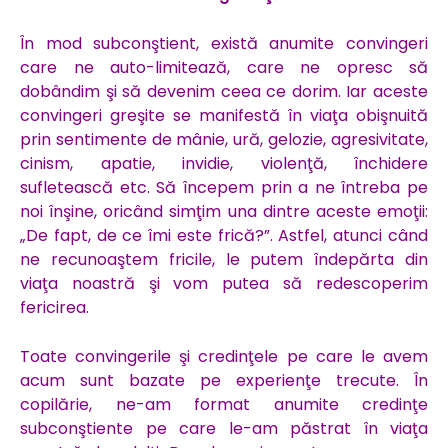
În mod subconştient, există anumite convingeri
care ne auto-limitează, care ne opresc să
dobândim şi să devenim ceea ce dorim. Iar aceste
convingeri greşite se manifestă în viaţa obişnuită
prin sentimente de mânie, ură, gelozie, agresivitate,
cinism, apatie, invidie, violenţă, închidere
sufletească etc. Să începem prin a ne întreba pe
noi înşine, oricând simţim una dintre aceste emoţii:
„De fapt, de ce îmi este frică?”. Astfel, atunci când
ne recunoaştem fricile, le putem îndepărta din
viaţa noastră şi vom putea să redescoperim
fericirea.
Toate convingerile şi credinţele pe care le avem
acum sunt bazate pe experienţe trecute. În
copilărie, ne-am format anumite credinţe
subconştiente pe care le-am păstrat în viaţa