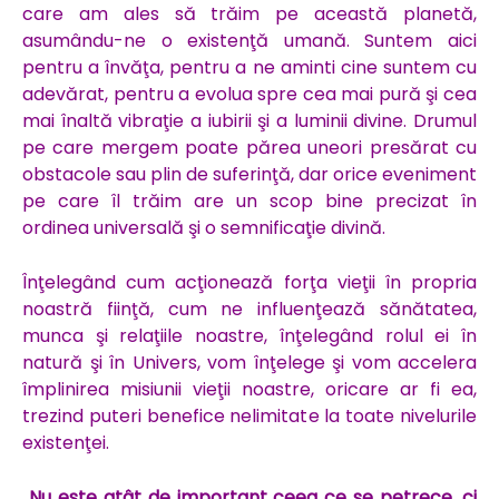
care am ales să trăim pe această planetă,
asumându-ne o existenţă umană. Suntem aici
pentru a învăţa, pentru a ne aminti cine suntem cu
adevărat, pentru a evolua spre cea mai pură şi cea
mai înaltă vibraţie a iubirii şi a luminii divine. Drumul
pe care mergem poate părea uneori presărat cu
obstacole sau plin de suferinţă, dar orice eveniment
pe care îl trăim are un scop bine precizat în
ordinea universală şi o semnificaţie divină.
Înţelegând cum acţionează forţa vieţii în propria
noastră fiinţă, cum ne influenţează sănătatea,
munca şi relaţiile noastre, înţelegând rolul ei în
natură şi în Univers, vom înţelege şi vom accelera
împlinirea misiunii vieţii noastre, oricare ar fi ea,
trezind puteri benefice nelimitate la toate nivelurile
existenţei.
Nu este atât de important ceea ce se petrece, ci