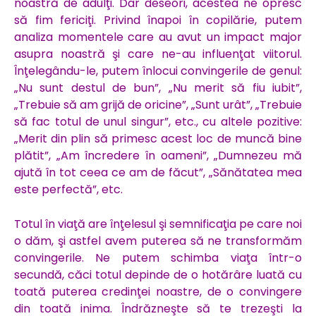
noastră de adulţi. Dar deseori, acestea ne opresc
să fim fericiţi. Privind înapoi în copilărie, putem
analiza momentele care au avut un impact major
asupra noastră şi care ne-au influenţat viitorul.
Înţelegându-le, putem înlocui convingerile de genul:
„Nu sunt destul de bun”, „Nu merit să fiu iubit”,
„Trebuie să am grijă de oricine”, „Sunt urât”, „Trebuie
să fac totul de unul singur”, etc., cu altele pozitive:
„Merit din plin să primesc acest loc de muncă bine
plătit”, „Am încredere în oameni”, „Dumnezeu mă
ajută în tot ceea ce am de făcut”, „Sănătatea mea
este perfectă”, etc.
Totul în viaţă are înţelesul şi semnificaţia pe care noi
o dăm, şi astfel avem puterea să ne transformăm
convingerile. Ne putem schimba viaţa într-o
secundă, căci totul depinde de o hotărâre luată cu
toată puterea credinţei noastre, de o convingere
din toată inima. Îndrăzneşte să te trezeşti la