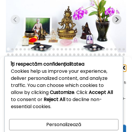
Îți respectăm confidențialitatea
Administrează
Cookies help us improve your experience,
consimțământul
deliver personalized content, and analyze
Arhive
Pentru a oferi cea mai bună experiență, folosim tehnologii, cum ar fi
traffic. You can choose which cookies to
cookie-uri, pentru a stoca și/sau accesa informațiile despre
allow by clicking
Customize
. Click
Accept All
dispozitive. Consimțământul pentru aceste tehnologii ne permite
Arhive
to consent or
Reject All
to decline non-
să procesăm date, cum ar fi comportamentul de navigare sau ID-
uri unice pe acest site. Dacă nu îți dai consimțământul sau îți
essential cookies.
retragi consimțământul dat poate avea afecte negative asupra
unor anumite funcționalități și funcții.
Personalizează
Acceptă