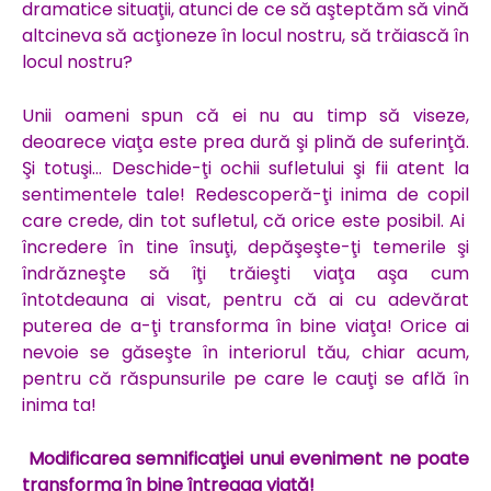
dramatice situaţii, atunci de ce să aşteptăm să vină
altcineva să acţioneze în locul nostru, să trăiască în
locul nostru?
Unii oameni spun că ei nu au timp să viseze,
deoarece viaţa este prea dură şi plină de suferinţă.
Şi totuşi… Deschide-ţi ochii sufletului şi fii atent la
sentimentele tale! Redescoperă-ţi inima de copil
care crede, din tot sufletul, că orice este posibil. Ai
încredere în tine însuţi, depăşeşte-ţi temerile şi
îndrăzneşte să îţi trăieşti viaţa aşa cum
întotdeauna ai visat, pentru că ai cu adevărat
puterea de a-ţi transforma în bine viaţa! Orice ai
nevoie se găseşte în interiorul tău, chiar acum,
pentru că răspunsurile pe care le cauţi se află în
inima ta!
Modificarea semnificaţiei unui eveniment ne poate
transforma în bine întreaga viaţă!