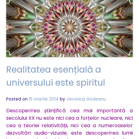
trăieşti
visele!
Realitatea esențială a
universului este spiritul
Posted on
15 martie 2014
by
Veronica Godeanu
Descoperirea științifică cea mai importantă a
secolului XX nu este nici cea a forțelor nucleare, nici
cea a teoriei relativității, nici cea a numeroaselor
dezvoltări audio-vizuale; este descoperirea lumii