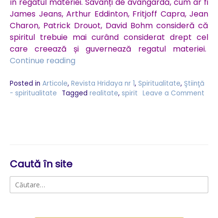
în regatul materiei. Savanți de avangardă, cum ar fi
James Jeans, Arthur Eddinton, Fritjoff Capra, Jean
Charon, Patrick Drouot, David Bohm consideră că
spiritul trebuie mai curând considerat drept cel
care creează și guvernează regatul materiei.
„Realitatea
Continue reading
esențială
a
Posted in
Articole
,
Revista Hridaya nr 1
,
Spiritualitate
,
Ştiinţă
- spiritualitate
Tagged
realitate
,
spirit
Leave a Comment
universului
on
este
Realitatea
spiritul”
esențială
a
universului
este
spiritul
Caută în site
Caută
după: