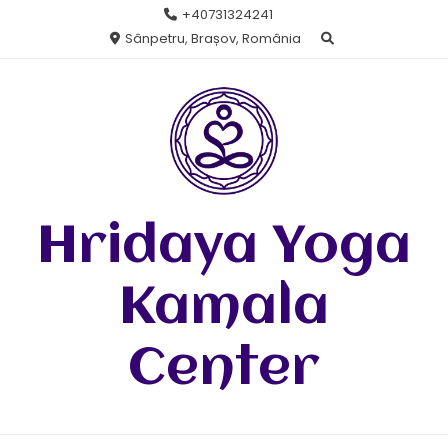
Skip
+40731324241
to
Sânpetru, Brașov, România
content
Hridaya Yoga
Kamala
Center