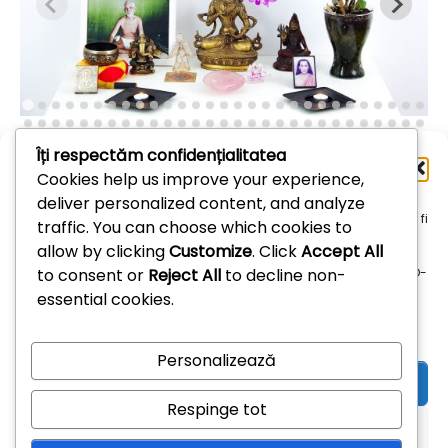
Îți respectăm confidențialitatea
Administrează
Cookies help us improve your experience,
consimțământul
deliver personalized content, and analyze
Arhive
Pentru a oferi cea mai bună experiență, folosim tehnologii, cum ar fi
traffic. You can choose which cookies to
cookie-uri, pentru a stoca și/sau accesa informațiile despre
allow by clicking
Customize
. Click
Accept All
dispozitive. Consimțământul pentru aceste tehnologii ne permite
Arhive
to consent or
Reject All
to decline non-
să procesăm date, cum ar fi comportamentul de navigare sau ID-
uri unice pe acest site. Dacă nu îți dai consimțământul sau îți
essential cookies.
retragi consimțământul dat poate avea afecte negative asupra
unor anumite funcționalități și funcții.
Personalizează
Acceptă
Respinge tot
Refuză