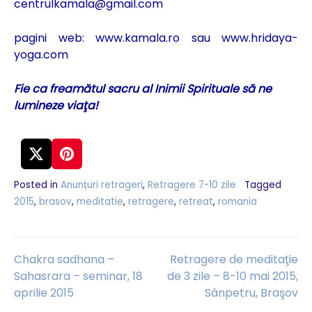
centrulkamala@gmail.com
pagini web:
www.kamala.ro
sau
www.hridaya-
yoga.com
Fie ca freamătul sacru al Inimii Spirituale să ne
lumineze viaţa!
Posted in
Anunțuri retrageri
,
Retragere 7-10 zile
Tagged
2015
,
brasov
,
meditatie
,
retragere
,
retreat
,
romania
Navigare
Chakra sadhana –
Retragere de meditaţie
Sahasrara – seminar, 18
de 3 zile – 8-10 mai 2015,
aprilie 2015
Sânpetru, Braşov
în