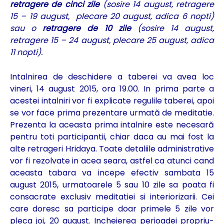
retragere de cinci zile
(sosire 14 august, retragere
15 – 19 august, plecare 20 august, adica 6 nopti)
sau o
retragere de 10 zile
(sosire 14 august,
retragere 15 – 24 august, plecare 25 august, adica
11 nopti).
Intalnirea de deschidere a taberei va avea loc
vineri, 14 august 2015, ora 19.00. In prima parte a
acestei intalniri vor fi explicate regulile taberei, apoi
se vor face prima prezentare urmată de meditatie.
Prezenta la aceasta prima intalnire este necesară
pentru toti participantii, chiar daca au mai fost la
alte retrageri Hridaya. Toate detaliile administrative
vor fi rezolvate in acea seara, astfel ca atunci cand
aceasta tabara va incepe efectiv sambata 15
august 2015, urmatoarele 5 sau 10 zile sa poata fi
consacrate exclusiv meditatiei si interiorizarii. Cei
care doresc sa participe doar primele 5 zile vor
pleca joi, 20 august. Incheierea perioadei propriu-