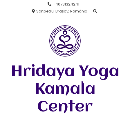
Skip
+40731324241
to
Sânpetru, Brașov, România
content
Hridaya Yoga
Kamala
Center