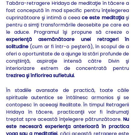
Tabăra-retragere Hridaya de meditaţie în tăcere a
fost concepută în mod specific pentru înţelegerea
cuprinzătoare şi intimă a ceea
ce este meditaţia
şi
pentru a simţi transformările deosebite pe care ea
le aduce. Programul îşi propune să creeze o
experienţă asemănătoare unei retrageri în
solitudine
(cum ar fi într-o peşteră), în scopul de a
oferi o oportunitate de a ajunge la stări profunde de
conştiinţă, aspiraţie intensă către Divin şi
interiorizare extrem de concentrată pentru
trezirea şi înflorirea sufletului.
În stadiile avansate de practică, toate căile
spirituale autentice se întâlnesc armonios şi se
contopesc în aceeaşi Realitate. În timpul Retragerii
Hridaya în tăcere, practicanţii vor fi îndrumaţi
treptat spre această înţelegere pătrunzătoare.
Nu
este necesară experienţa anterioară în practica
yoga sau a meditaţiei
, căci această retragere este