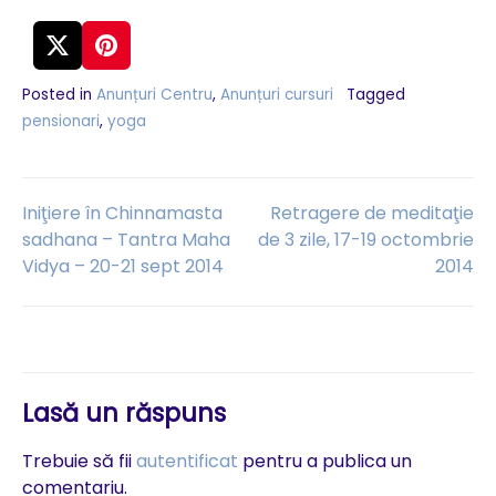
Posted in
Anunțuri Centru
,
Anunțuri cursuri
Tagged
pensionari
,
yoga
Navigare
Iniţiere în Chinnamasta
Retragere de meditaţie
sadhana – Tantra Maha
de 3 zile, 17-19 octombrie
Vidya – 20-21 sept 2014
2014
în
articole
Lasă un răspuns
Trebuie să fii
autentificat
pentru a publica un
comentariu.