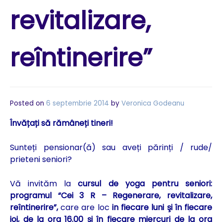
revitalizare,
reîntinerire”
Posted on
6 septembrie 2014
by
Veronica Godeanu
Învățați să rămâneți tineri!
Sunteți pensionar(ă) sau aveți părinți / rude/
prieteni seniori?
Vă invităm la
cursul de
yoga pentru seniori:
programul
“Cei 3 R – Regenerare, revitalizare,
reîntinerire”,
care are loc
in fiecare luni şi în fiecare
joi, de la ora 16.00 şi în fiecare miercuri de la ora