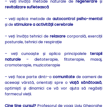
– veți învăța metode naturale de
regenerare
și
revitalizare sufletească
– veți aplica metode de
autocontrol psiho-mental
și de
stimulare a activității cerebrale
– veți învăța tehnici de
relaxare
corporală, exerciții
posturale, tehnici de respirație
– veți cunoaște și aplica principalele
terapii
naturale
– dietoterapie, fitoterapie, masaj,
cromoterapie, muzicoterapie
– veți face parte dintr-o
comunitate
de oameni de
aceeași vârstă, orientați spre o
viață sănătoasă
,
optimiști și dinamici ce vă vor ajuta să regăsiți
farmecul vieții.
Cine ține cursul?
Profesorul de yoga Liviu Gheorghe