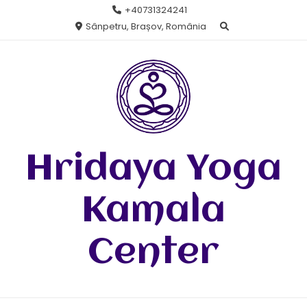
Skip
+40731324241
to
Sânpetru, Brașov, România
content
Hridaya Yoga
Kamala
Center