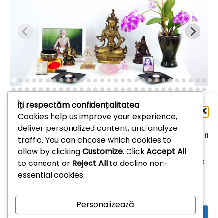
Îți respectăm confidențialitatea
Administrează
Cookies help us improve your experience,
consimțământul
deliver personalized content, and analyze
Arhive
Pentru a oferi cea mai bună experiență, folosim tehnologii, cum ar fi
traffic. You can choose which cookies to
cookie-uri, pentru a stoca și/sau accesa informațiile despre
allow by clicking
Customize
. Click
Accept All
dispozitive. Consimțământul pentru aceste tehnologii ne permite
Arhive
to consent or
Reject All
to decline non-
să procesăm date, cum ar fi comportamentul de navigare sau ID-
uri unice pe acest site. Dacă nu îți dai consimțământul sau îți
essential cookies.
retragi consimțământul dat poate avea afecte negative asupra
unor anumite funcționalități și funcții.
Personalizează
Acceptă