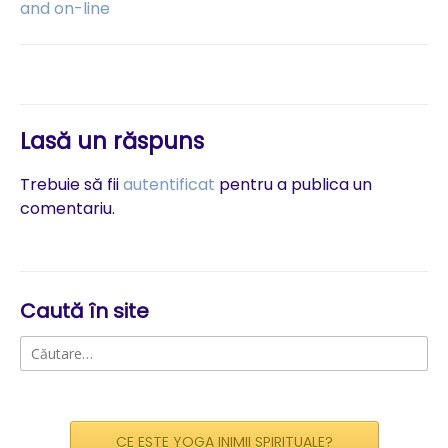
and on-line
articole
Lasă un răspuns
Trebuie să fii
autentificat
pentru a publica un
comentariu.
Caută în site
Caută
după:
CE ESTE YOGA INIMII SPIRITUALE?