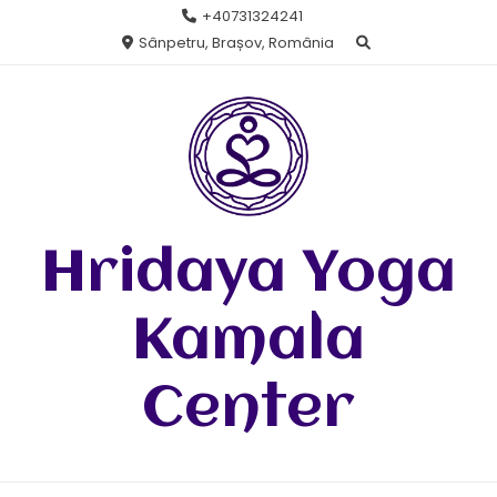
Skip
+40731324241
to
Sânpetru, Brașov, România
content
Hridaya Yoga
Kamala
Center