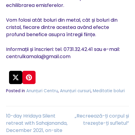
echilibrarea emisferelor.
Vom folosi atât boluri din metal, cât și boluri din
cristal, fiecare dintre acestea având efecte
profund benefice asupra întregii ființe.
Informații și înscrieri: tel. 0731.32.42.41 sau e-mail:
centrulkamala@gmail.com
Posted in
Anunțuri Centru
,
Anunțuri cursuri
,
Meditatie boluri
Navigare
10-day Hridaya Silent
„Recreează-ți corpul și
retreat with Sahajananda,
trezește-ți sufletul”
December 2021, on-site
în