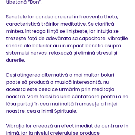
tibetană ”Bon”.
Sunetele lor conduc creierul în frecvența theta,
caracteristică trăirilor meditative. Se clarifică
mintea, întreaga ființă se liniștește, iar intuiția se
trezește față de adevărata sa capacitate. Vibrațiile
sonore ale bolurilor au un impact benefic asupra
sistemului nervos, relaxează și elimină stresul și
durerile.
Deși atingerea alternativă a mai multor boluri
poate să producă o muzică interesantă, nu
aceasta este ceea ce urmărim prin meditația
noastră. Vom folosi bolurile cântătoare pentru a ne
lăsa purtați în cea mai înaltă frumusețe a ființei
noastre, cea a Inimii Spirituale.
Vibrația lor creează un efect imediat de centrare în
Inimă, iar la nivelul creierului se produce