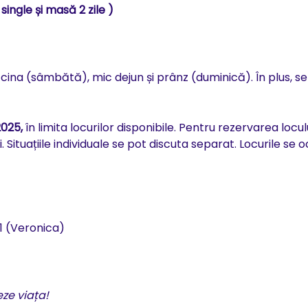
ingle și masă 2 zile )
i cina (sâmbătă), mic dejun și prânz (duminică). În plus, se
2025,
în limita locurilor disponibile. Pentru rezervarea locul
 Situațiile individuale se pot discuta separat. Locurile se 
1 (Veronica)
eze viața!