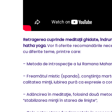
Retragerea cuprinde meditații ghidate, îndrum
hatha yoga.
Vor fi oferite recomandările nec
cu diferite teme, printre care:
– Metoda de introspecţie a lui Ramana Maharsh
– Freamătul mistic (spanda), conştiinţa martor
calitatea minţii, iubirea pură ca expresie a con
– Adâncirea în meditaţie, folosind două metod
“stabilizarea minţii în starea de linişte”;