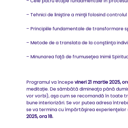
– Cele patru etape fundamentale în procesul Re
– Tehnici de liniştire a minţii folosind controlul 
– Principiile fundamentale de transformare sp
– Metode de a translata de la conştiinţa individ
– Minunarea faţă de frumuseţea Inimii Spiritua
Programul va începe
vineri 21 martie 2025, ora
meditație. De sâmbătă dimineaţa până dumini
vor vorbi), aşa cum se recomandă în toate tra
bune interiorizări. Se vor putea adresa întreb
se va termina cu împărtăşirea experienţelor 
2025, ora 18.