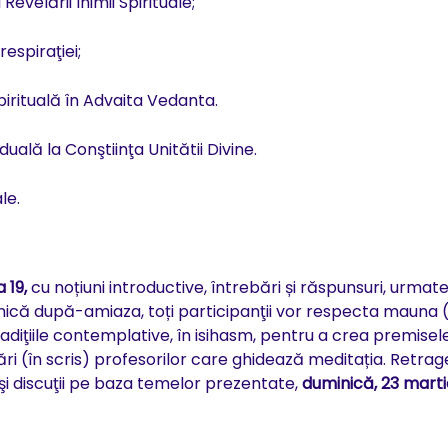
velării Inimii Spirituale;
respiraţiei;
irituală în Advaita Vedanta.
uală la Conştiinţa Unitătii Divine.
le.
 19,
cu noțiuni introductive, întrebări și răspunsuri, urmat
că după-amiaza, toți participanţii vor respecta mauna 
diţiile contemplative, în isihasm, pentru a crea premisel
ări (în scris) profesorilor care ghidează meditația. Retra
şi discuţii pe baza temelor prezentate,
duminică, 23 marti