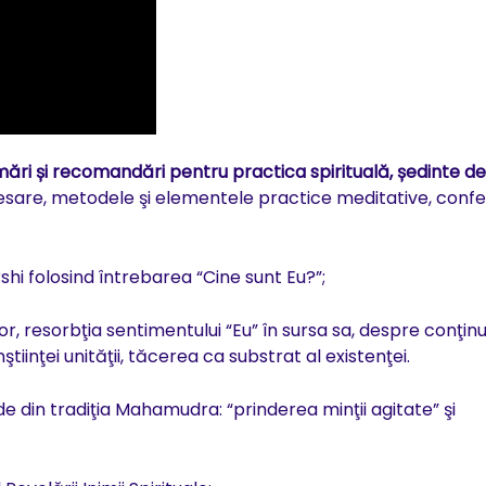
ări și recomandări pentru practica spirituală, ședinte de
esare, metodele şi elementele practice meditative, confe
i folosind întrebarea “Cine sunt Eu?”;
, resorbţia sentimentului “Eu” în sursa sa, despre conţinut
ştiinţei unităţii, tăcerea ca substrat al existenţei.
e din tradiţia Mahamudra: “prinderea minţii agitate” şi