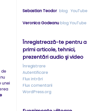
Sebastian Teodor
blog
YouTube
Veronica Godeanu
blog
YouTube
Înregistrează-te pentru a
primi articole, tehnici,
prezentări audio şi video
Înregistrare
e de
Autentificare
(nu
Flux intrări
e unei
Flux comentarii
gerea
WordPress.org
e