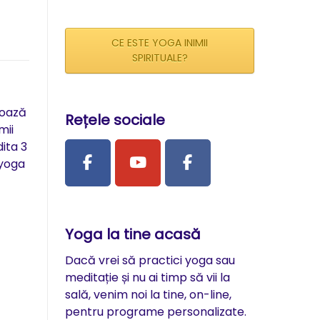
CE ESTE YOGA INIMII
SPIRITUALE?
 oază
Rețele sociale
mii
ita 3
 yoga
Yoga la tine acasă
Dacă vrei să practici yoga sau
meditație și nu ai timp să vii la
sală, venim noi la tine, on-line,
pentru programe personalizate.