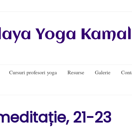
daya Yoga Kamal
Cursuri profesori yoga
Resurse
Galerie
Cont
editație, 21-23