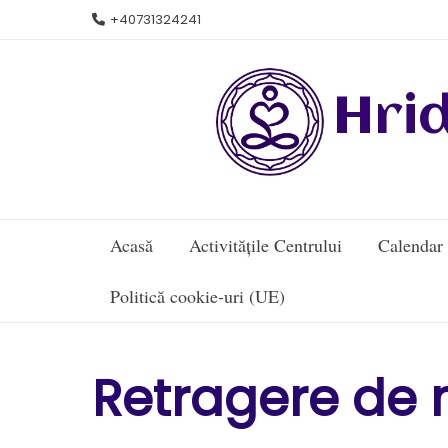
Skip
+40731324241
to
content
Hri
Acasă
Activitățile Centrului
Calendar
Politică cookie-uri (UE)
Retragere de m