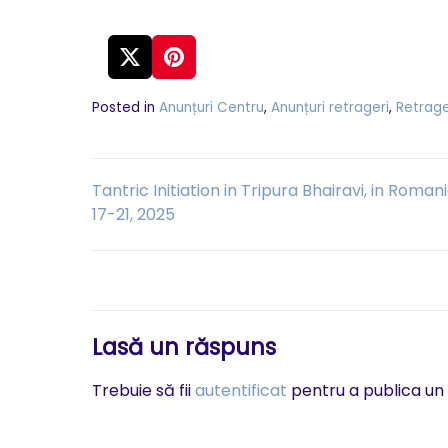
Posted in
Anunțuri Centru
,
Anunțuri retrageri
,
Retrage
Navigare
Tantric Initiation in Tripura Bhairavi, in Roman
17-21, 2025
în
articole
Lasă un răspuns
Trebuie să fii
autentificat
pentru a publica un