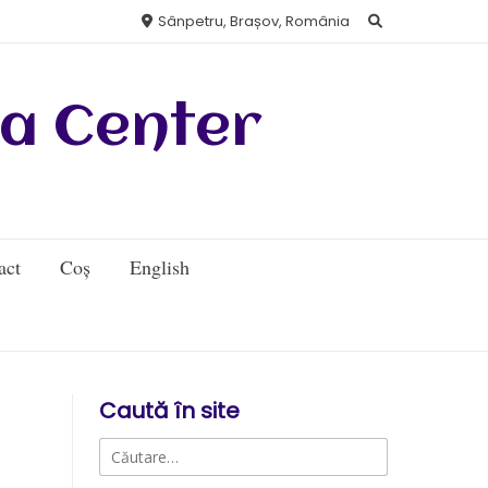
Sânpetru, Brașov, România
a Center
act
Coș
English
Caută în site
Caută
după: