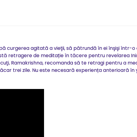
 curgerea agitată a vieţii, să pătrundă în ei înşişi într-o
astă retragere de meditație în tăcere pentru revelarea Ini
noscuţi, Ramakrishna, recomanda să te retragi pentru a med
măcar trei zile. Nu este necesară experiența anterioară în