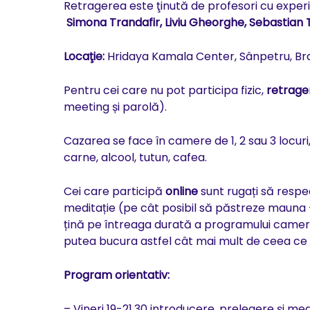
Retragerea este ţinută de profesori cu experi
Simona Trandafir, Liviu Gheorghe, Sebastian 
Locaţie:
Hridaya Kamala Center, Sânpetru, Br
Pentru cei care nu pot participa fizic,
retrager
meeting și parolă).
Cazarea se face în camere de 1, 2 sau 3 locur
carne, alcool, tutun, cafea.
Cei care participă
online
sunt rugați să respec
meditație (pe cât posibil să păstreze mauna – t
țină pe întreaga durată a programului camera 
putea bucura astfel cât mai mult de ceea ce 
Program orientativ:
– Vineri 19-21.30 introducere, prelegere și me