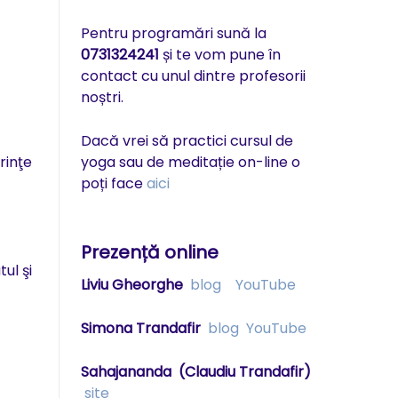
Pentru programări sună la
0731324241
și te vom pune în
contact cu unul dintre profesorii
noștri.
Dacă vrei să practici cursul de
rinţe
yoga sau de meditație on-line o
poți face
aici
Prezență online
ul şi
Liviu Gheorghe
blog
YouTube
Simona Trandafir
blog
YouTube
Sahajananda
(Claudiu Trandafir)
site