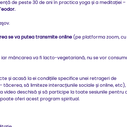
ență de peste 30 de ani în practica yoga și a meditației –
Teodor.
aşov.
ea se va putea transmite online
(pe platforma zoom, cu
i, iar mâncarea va fi lacto-vegetariană, nu se vor consum
te și acasă la ei condițiile specifice unei retrageri de
ăcerea, să limiteze interacțiunile sociale și online, etc),
video deschisă și să participe la toate sesiunile pentru 
poate oferi acest program spiritual.
ditație