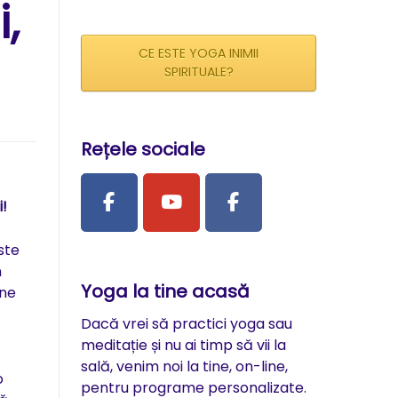
,
CE ESTE YOGA INIMII
SPIRITUALE?
Rețele sociale
i!
ste
n
Yoga la tine acasă
 ne
Dacă vrei să practici yoga sau
meditație și nu ai timp să vii la
sală, venim noi la tine, on-line,
o
pentru programe personalizate.