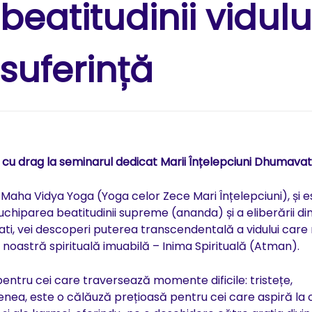
eatitudinii vidului
e suferință
cu drag la seminarul dedicat Marii Înțelepciuni Dhumavat
 Maha Vidya Yoga (Yoga celor Zece Mari Înțelepciuni), și e
uchiparea beatitudinii supreme (ananda) și a eliberării di
umavati, vei descoperi puterea transcendentală a vidului care
 noastră spirituală imuabilă – Inima Spirituală (Atman).
pentru cei care traversează momente dificile: tristețe,
ea, este o călăuză prețioasă pentru cei care aspiră la 