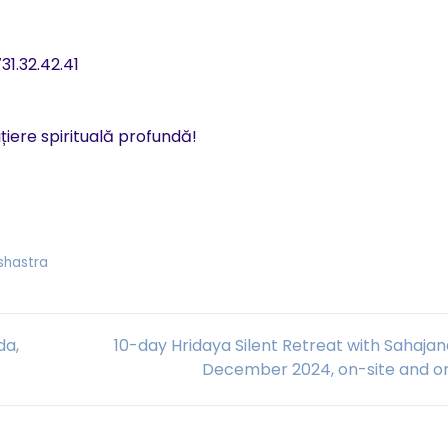
1.32.42.41
iere spirituală profundă!
shastra
da,
10-day Hridaya Silent Retreat with Sahaja
December 2024, on-site and on