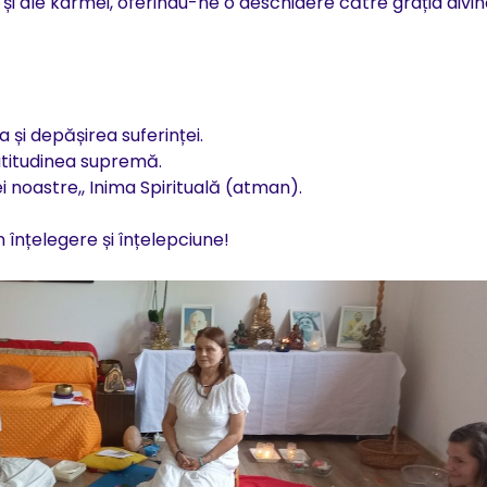
 și ale karmei, oferindu-ne o deschidere către grația divin
a și depășirea suferinței.
atitudinea supremă.
 noastre,, Inima Spirituală (atman).
 înțelegere și înțelepciune!