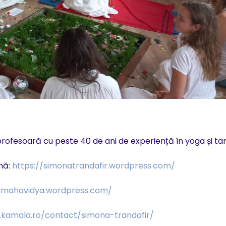
 profesoară cu peste 40 de ani de experiență în yoga și ta
ână:
https://simonatrandafir.wordpress.com/
ramahavidya.wordpress.com/
l.kamala.ro/contact/simona-trandafir/