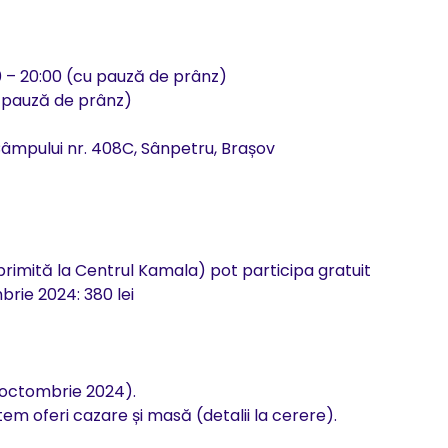
0 – 20:00 (cu pauză de prânz)
u pauză de prânz)
Câmpului nr. 408C, Sânpetru, Brașov
(primită la Centrul Kamala) pot participa gratuit
brie 2024: 380 lei
8 octombrie 2024).
utem oferi cazare și masă (detalii la cerere).