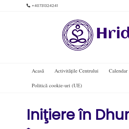
Skip
+40731324241
to
content
Hri
Acasă
Activitățile Centrului
Calendar
Politică cookie-uri (UE)
Iniţiere în Dh