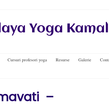
daya Yoga Kamal
Cursuri profesori yoga
Resurse
Galerie
Cont
umavati –