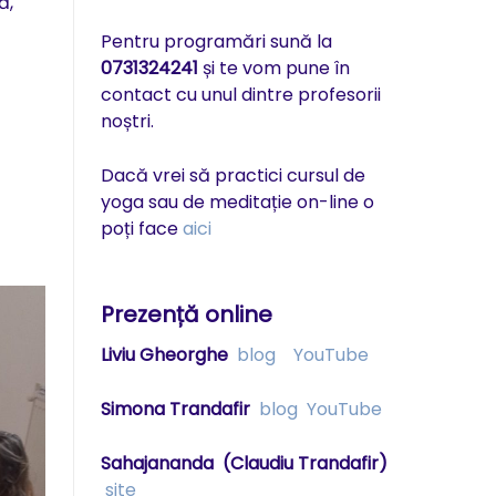
ă,
Pentru programări sună la
0731324241
și te vom pune în
contact cu unul dintre profesorii
noștri.
Dacă vrei să practici cursul de
yoga sau de meditație on-line o
poți face
aici
Prezență online
Liviu Gheorghe
blog
YouTube
Simona Trandafir
blog
YouTube
Sahajananda
(Claudiu Trandafir)
site