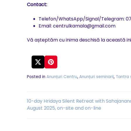
Contact:
Telefon/WhatsApp/Signal/Telegram: 073
Email: centrulkamala@gmail.com
Vă așteptăm cu inima deschisă la această iniț
Posted in
Anunțuri Centru
,
Anunțuri seminarii
,
Tantra 
Navigare
10-day Hridaya Silent Retreat with Sahajanan
August 2025, on-site and on-line
în