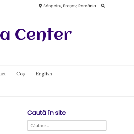
Sânpetru, Brașov, România
a Center
act
Coș
English
Caută în site
Caută
după: