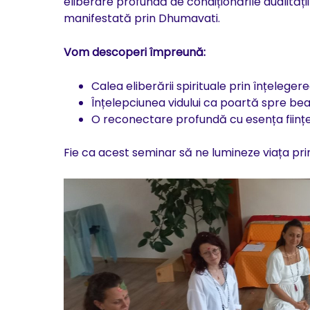
eliberare profundă de condiționările dualității
manifestată prin Dhumavati.
Vom descoperi împreună:
Calea eliberării spirituale prin înțelegere
Înțelepciunea vidului ca poartă spre be
O reconectare profundă cu esența ființei
Fie ca acest seminar să ne lumineze viața prin