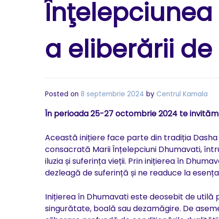
Înţelepciunea b
a eliberării d
Posted on
8 septembrie 2024
by
Centrul Kamala
În perioada 25-27 octombrie 2024 te invităm 
Această inițiere face parte din tradiția Dasha
consacrată Marii Înțelepciuni Dhumavati, într
iluzia și suferința vieții. Prin inițierea în Dh
dezleagă de suferință și ne readuce la esența
Inițierea în Dhumavati este deosebit de utilă 
singurătate, boală sau dezamăgire. De asemen