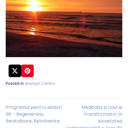
Posted in
Anunțuri Centru
Navigare
Programul pentru seniori
Meditația și rolul ei
3R – Regenerare,
transformator în
Revitalizare, Reîntinerire
societatea
în
contemporană – curs de