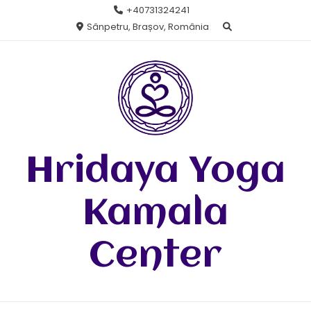
Skip
+40731324241
to
Sânpetru, Brașov, România
content
Hridaya Yoga
Kamala
Center