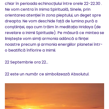
chiar în perioada echinocțiului între orele 22-22.30 .
Ne vom centra în Inima Spirituală, Sinele, prin
orientarea atenției în zona pieptului, un deget spre
dreapta. Ne vom deschide față de lumina pură a
conștiinței, așa cum trăim în meditația Hridaya (de
revelare a Inimii Spirituale). Pe măsură ce mintea se
liniștește vom simți armonia adâncă a ființei
noastre precum și armonia energiilor planetei într-
o beatifică înflorire a Inimii.
22 Septembrie ora 22…
22 este un număr ce simbolizează Absolutul.