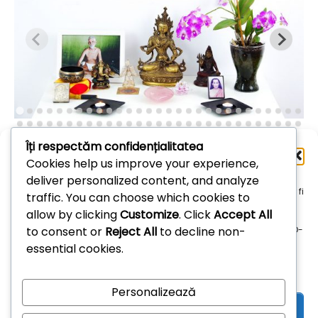
Îți respectăm confidențialitatea
Administrează
Cookies help us improve your experience,
consimțământul
deliver personalized content, and analyze
Arhive
Pentru a oferi cea mai bună experiență, folosim tehnologii, cum ar fi
traffic. You can choose which cookies to
cookie-uri, pentru a stoca și/sau accesa informațiile despre
allow by clicking
Customize
. Click
Accept All
dispozitive. Consimțământul pentru aceste tehnologii ne permite
Arhive
to consent or
Reject All
to decline non-
să procesăm date, cum ar fi comportamentul de navigare sau ID-
uri unice pe acest site. Dacă nu îți dai consimțământul sau îți
essential cookies.
retragi consimțământul dat poate avea afecte negative asupra
unor anumite funcționalități și funcții.
Personalizează
Acceptă