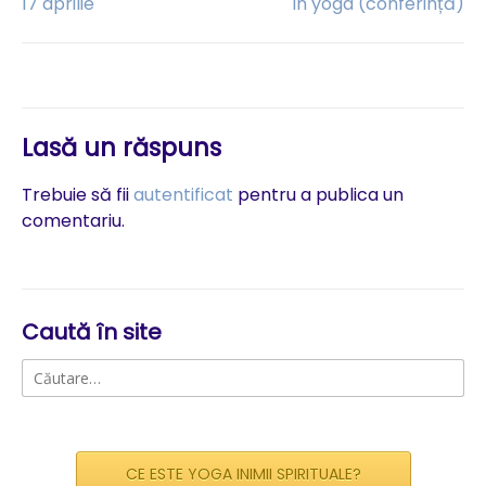
17 aprilie
în yoga (conferință)
în
articole
Lasă un răspuns
Trebuie să fii
autentificat
pentru a publica un
comentariu.
Caută în site
Caută
după:
CE ESTE YOGA INIMII SPIRITUALE?