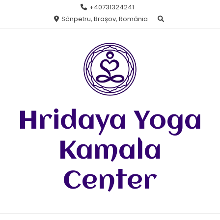
Skip
+40731324241
to
Sânpetru, Brașov, România
content
Hridaya Yoga
Kamala
Center