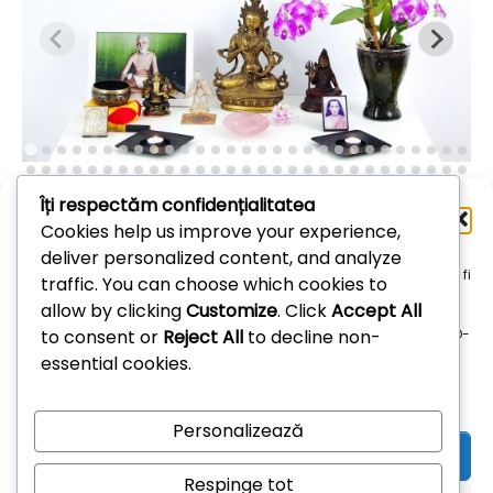
Îți respectăm confidențialitatea
Administrează
Cookies help us improve your experience,
consimțământul
deliver personalized content, and analyze
Arhive
Pentru a oferi cea mai bună experiență, folosim tehnologii, cum ar fi
traffic. You can choose which cookies to
cookie-uri, pentru a stoca și/sau accesa informațiile despre
allow by clicking
Customize
. Click
Accept All
dispozitive. Consimțământul pentru aceste tehnologii ne permite
Arhive
to consent or
Reject All
to decline non-
să procesăm date, cum ar fi comportamentul de navigare sau ID-
uri unice pe acest site. Dacă nu îți dai consimțământul sau îți
essential cookies.
retragi consimțământul dat poate avea afecte negative asupra
unor anumite funcționalități și funcții.
Personalizează
Acceptă
Respinge tot