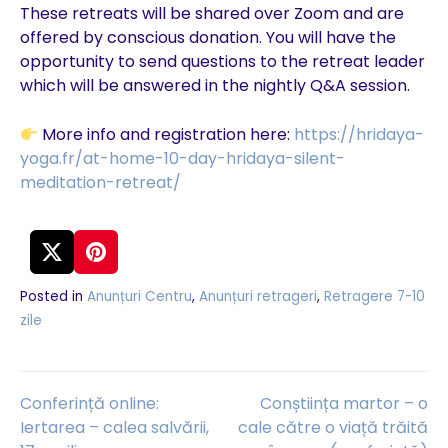
These retreats will be shared over Zoom and are
offered by conscious donation. You will have the
opportunity to send questions to the retreat leader
which will be answered in the nightly Q&A session.
More info and registration here:
https://hridaya-
yoga.fr/at-home-10-day-hridaya-silent-
meditation-retreat/
Posted in
Anunțuri Centru
,
Anunțuri retrageri
,
Retragere 7-10
zile
Navigare
Conferință online:
Conștiința martor – o
Iertarea – calea salvării,
cale către o viață trăită