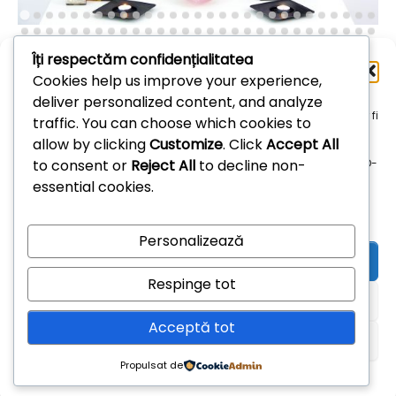
Îți respectăm confidențialitatea
Administrează
Cookies help us improve your experience,
consimțământul
deliver personalized content, and analyze
Arhive
Pentru a oferi cea mai bună experiență, folosim tehnologii, cum ar fi
traffic. You can choose which cookies to
cookie-uri, pentru a stoca și/sau accesa informațiile despre
allow by clicking
Customize
. Click
Accept All
dispozitive. Consimțământul pentru aceste tehnologii ne permite
Arhive
to consent or
Reject All
to decline non-
să procesăm date, cum ar fi comportamentul de navigare sau ID-
uri unice pe acest site. Dacă nu îți dai consimțământul sau îți
essential cookies.
retragi consimțământul dat poate avea afecte negative asupra
unor anumite funcționalități și funcții.
Personalizează
Acceptă
Respinge tot
Refuză
Acceptă tot
Vezi preferințele
Propulsat de
Theme: Overlay by
Kaira
.
Politică cookie-uri