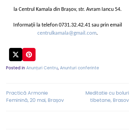
la Centrul Kamala din Brașov, str. Avram Iancu 54.
I
nformații la telefon 0731.32.42.41 sau prin email
centrulkamala@gmail.com
.
Posted in
Anunțuri Centru
,
Anunturi conferinte
Navigare
Practică Armonie
Meditatie cu boluri
Feminină, 20 mai, Brașov
tibetane, Brasov
în
articole