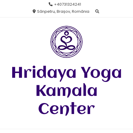
Skip
+40731324241
to
Sânpetru, Brașov, România
content
Hridaya Yoga
Kamala
Center