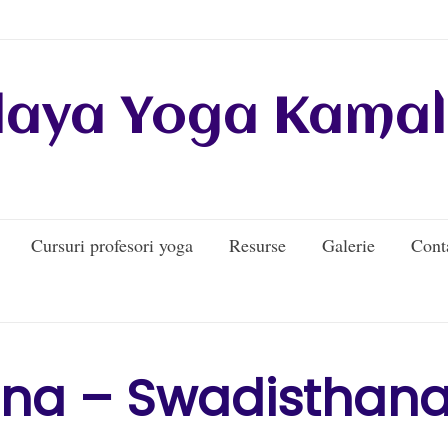
daya Yoga Kamal
Cursuri profesori yoga
Resurse
Galerie
Cont
na – Swadisthan