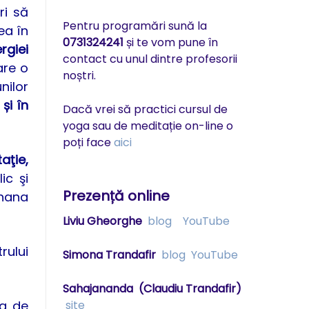
ri să
Pentru programări sună la
ea în
0731324241
și te vom pune în
rgiei
contact cu unul dintre profesorii
are o
noștri.
nilor
și în
Dacă vrei să practici cursul de
yoga sau de meditație on-line o
poți face
aici
aţie,
ic şi
Prezență online
thana
Liviu Gheorghe
blog
YouTube
rului
Simona Trandafir
blog
YouTube
Sahajananda
(Claudiu Trandafir)
va de
site