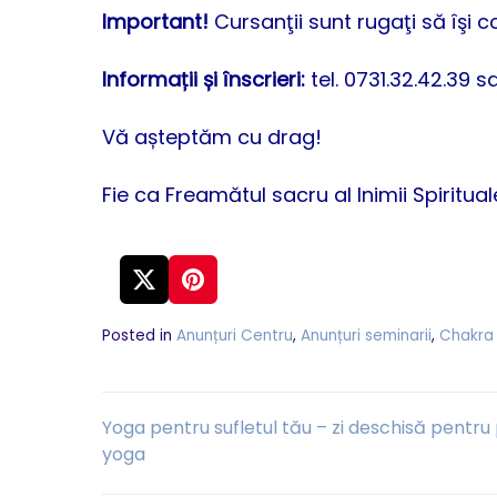
Important!
Cursanţii sunt rugaţi să îşi 
Informații și înscrieri:
tel. 0731.32.42.39 
Vă așteptăm cu drag!
Fie ca Freamătul sacru al Inimii Spiritua
Posted in
Anunțuri Centru
,
Anunțuri seminarii
,
Chakra
Navigare
Yoga pentru sufletul tău – zi deschisă pentru
yoga
în