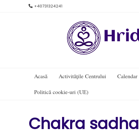
Skip
+40731324241
to
content
Hri
Acasă
Activitățile Centrului
Calendar
Politică cookie-uri (UE)
Chakra sadha