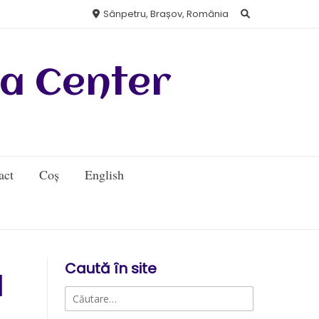
Sânpetru, Brașov, România
a Center
act
Coș
English
Caută în site
a
Caută
după: