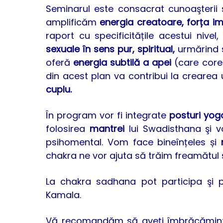
Seminarul este consacrat cunoaşterii ş
amplificăm
energia creatoare, forța im
raport cu specificitățile acestui niv
sexuale în sens pur, spiritual,
urmărind s
oferă
energia subtilă a apei
(care cores
din acest plan va contribui la crearea
cuplu.
În program vor fi integrate
posturi yog
folosirea
mantrei
lui Swadisthana şi vo
psihomental. Vom face bineînțeles și
chakra ne vor ajuta să trăim freamătul sa
La chakra sadhana pot participa şi pe
Kamala.
Vă recomandăm să aveţi îmbrăcăminte 