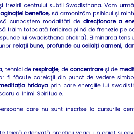
i trezirii centrului subtil Swadisthana. Vom urmă
aginației benefice,
să armonizăm psihicul şi mint
el, să cunoaștem modalități de
direcționare a ene
ă trăim totodată fericirea plină de frenezie pe c
punde lui swadisthana chakra). Eliminarea tensiu
 unor
relații bune, profunde cu ceilalți oameni, dar 
a
, tehnici de
respiraţie
, de
concentrare
şi de
medit
r fi făcute corelaţii din punct de vedere simbol
meditația hridaya
prin care energiile lui swadis
cru al Inimii Spirituale.
rsoane care nu sunt înscrise la cursurile cent
lejeră adecvată practicii yoga, un caiet şi ce