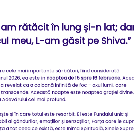
m rătăcit în lung și-n lat; da
ul meu, L-am găsit pe Shiva.”
re cele mai importante sărbători, fiind considerată
 anul 2026, ea este în
noaptea de 15 spre 16 februarie
. Ace
-a revelat ca
o
coloană infinită de foc – axul lumii, care
 transcende. Această noapte este noaptea grației divine,
a Adevărului cel mai profund.
te și în care totul este resorbit. El este Fundalul unic și
il al gândurilor, emoțiilor și senzațiilor, Forța care le cup
a a tot ceea ce există, este Inima Spirituală, Sinele Supr