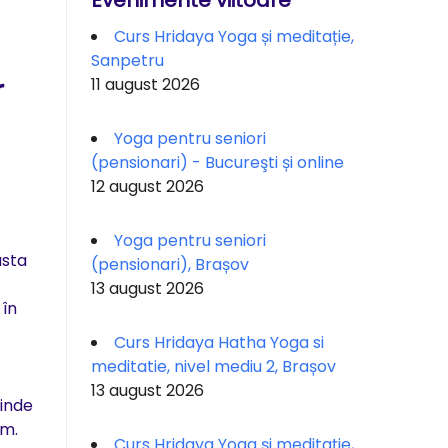
Evenimente viitoare
Curs Hridaya Yoga și meditație,
Sanpetru
r
11 august 2026
Yoga pentru seniori
(pensionari) - Bucureşti și online
12 august 2026
Yoga pentru seniori
asta
(pensionari), Brașov
13 august 2026
 în
Curs Hridaya Hatha Yoga si
meditatie, nivel mediu 2, Brașov
13 august 2026
rinde
em.
Curs Hridaya Yoga și meditație,