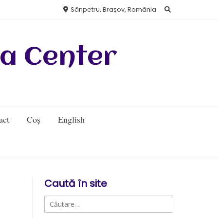
Sânpetru, Brașov, România
a Center
act
Coș
English
Caută în site
Caută
după: