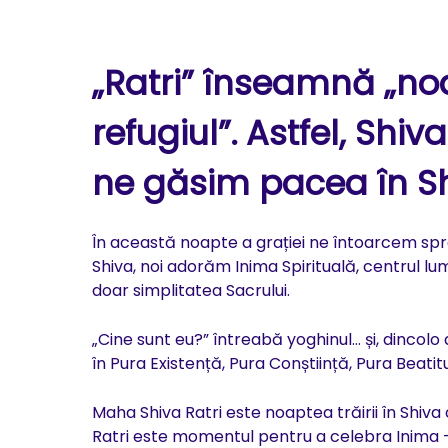
„Ratri”
înseamnă „noap
refugiul”. Astfel,
Shiva
ne găsim pacea în Sh
În această noapte a grației ne întoarcem spre 
Shiva, noi adorăm Inima Spirituală, centrul lum
doar simplitatea Sacrului.
„Cine sunt eu?” întreabă yoghinul… și, dincol
în Pura Existență, Pura Conștiință, Pura Beatit
Maha Shiva Ratri este noaptea trăirii în Shiva 
Ratri este momentul pentru a celebra Inima – 