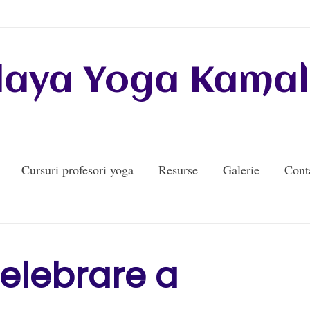
daya Yoga Kamal
Cursuri profesori yoga
Resurse
Galerie
Cont
celebrare a