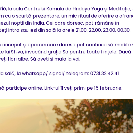
rie
, la sala Centrului Kamala de Hridaya Yoga și Meditație, 
em cu o scurtă prezentare, un mic ritual de oferire a ofran
ezul nopții din India. Cei care doresc, pot rămâne în
teți intra sau ieși din sală la orele 21.00, 22.00, 23.00, 00.30.
a început și apoi cei care doresc pot continua să meditez
 lui Shiva, invocând grația Sa pentru toate ființele. Dacă
ți flori albe. Să aveți și mala la voi.
a sală, la whatsapp/ signal/ telegram: 0731.32.42.41
articipe online. Link-ul îl veți primi pe 15 februarie.