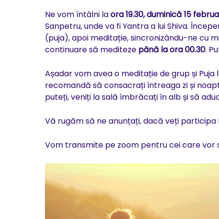
Ne vom întâlni la
ora 19.30, duminică 15 februa
Sanpetru, unde va fi Yantra a lui Shiva. Încep
(puja), apoi meditație, sincronizându-ne cu mi
continuare să mediteze
până la ora 00.30
. Pu
Așadar vom avea o meditație de grup și Puja l
recomandă să consacrați întreaga zi și noapte
puteți, veniți la sală îmbrăcați în alb și să aduce
Vă rugăm să ne anunțați, dacă veți participa l
Vom transmite pe zoom pentru cei care vor să p