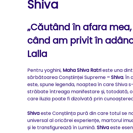
Shiva
„Căutând în afara mea, a
când am privit în adânc
Lalla
Pentru yoghini,
Maha Shiva Ratri
este una dint
sărbătoarea Conștiinței Supreme
– Shiva
. În
este, spune legenda, noaptea în care Shiva s
străbate întreaga manifestare și, totodată, o
care iluzia poate fi dizolvată prin cunoaștere
Shiva
este Conștiința pură din care totul se naș
universal al oricărei experiențe, martorul imuab
și le transfigurează în Lumină.
Shiva
este esenț