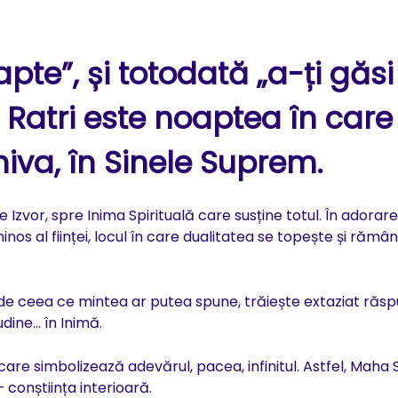
te”, și totodată „a-ți găsi
 Ratri
este noaptea în care
iva, în Sinele Suprem.
Izvor, spre Inima Spirituală care susține totul. În adorarea
inos al ființei, locul în care dualitatea se topește și rămâ
o de ceea ce mintea ar putea spune, trăiește extaziat răsp
udine… în Inimă.
care simbolizează adevărul, pacea, infinitul. Astfel, Maha 
conștiința interioară.