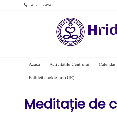
Skip
+40731324241
to
content
Hri
Acasă
Activitățile Centrului
Calendar
Politică cookie-uri (UE)
Meditație de 