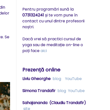
din
Pentru programări sună la
delor
0731324241
și te vom pune în
contact cu unul dintre profesorii
noștri.
e. Se
Dacă vrei să practici cursul de
yoga sau de meditație on-line o
poți face
aici
Prezență online
Liviu Gheorghe
blog
YouTube
Simona Trandafir
blog
YouTube
Sahajananda
(Claudiu Trandafir)
site