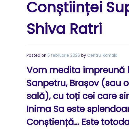
Conștiinței S
Shiva Ratri
Posted on
5 februarie 2026
by
Centrul Kamala
Vom medita împreună l
Sanpetru, Brașov (sau on
sală), cu toți cei care s
Inima Sa este splendoare
Conștiență… Este totoda