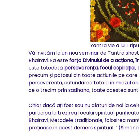
Yantra vie a lui Trip
Vă invităm la un nou seminar de Tantra shastr
Bhairavi. Ea este
forța Divinului de a acționa, 
este totodată
perseverența, focul aspirației,
precum și patosul din toate acțiunile pe care l
perseverența, cufundarea totala în miezul ori
ce o trezim prin sadhana, toate acestea sunt urm
Chiar dacă ați fost sau nu alături de noi la c
participa la trezirea focului spiritual purifica
Bhairavi. Metodele tradiționale, folosirea mant
prețioase în acest demers spiritual. ” (Simona