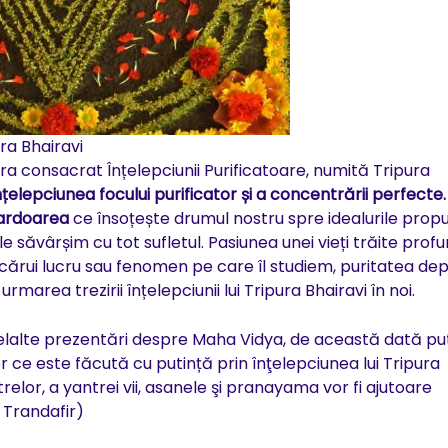
ura Bhairavi
a consacrat Înțelepciunii Purificatoare, numită Tripura
înțelepciunea focului purificator și a concentrării perfecte.
 ardoarea
ce însoțește drumul nostru spre idealurile propu
e săvârșim cu tot sufletul. Pasiunea unei vieți trăite profu
cărui lucru sau fenomen pe care îl studiem, puritatea dep
area trezirii înțelepciunii lui Tripura Bhairavi în noi.
elelalte prezentări despre Maha Vidya, de această dată pu
tor ce este făcută cu putință prin înţelepciunea lui Tripura
relor, a yantrei vii, asanele şi pranayama vor fi ajutoare
 Trandafir)