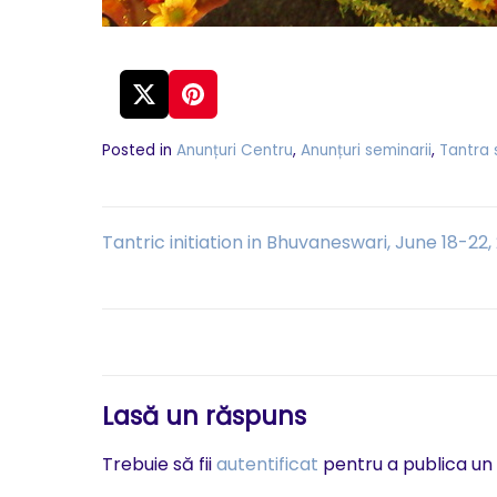
Posted in
Anunțuri Centru
,
Anunțuri seminarii
,
Tantra 
Navigare
Tantric initiation in Bhuvaneswari, June 18-22
în
articole
Lasă un răspuns
Trebuie să fii
autentificat
pentru a publica un