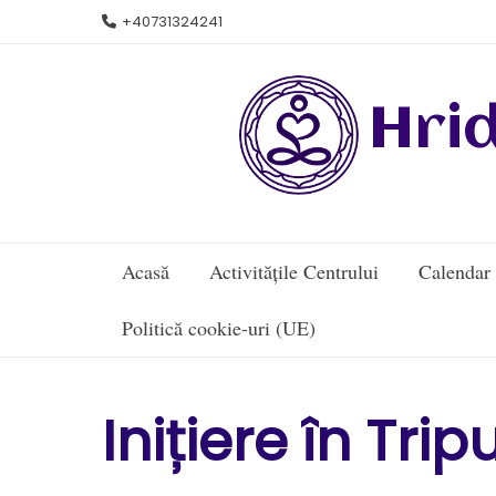
Skip
+40731324241
to
content
Hri
Acasă
Activitățile Centrului
Calendar
Politică cookie-uri (UE)
Inițiere în Tri