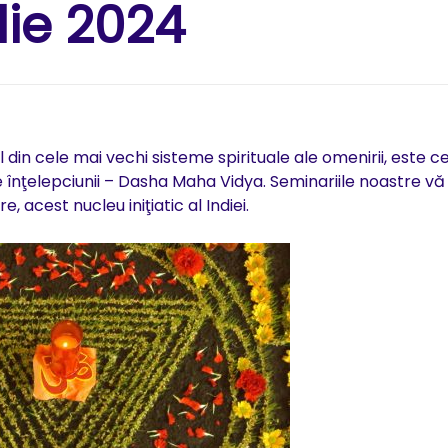
lie 2024
 din cele mai vechi sisteme spirituale ale omenirii, este c
 înţelepciunii – Dasha Maha Vidya. Seminariile noastre v
cest nucleu iniţiatic al Indiei.