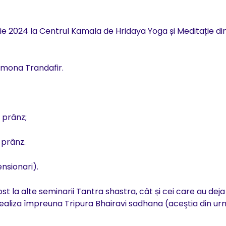
lie 2024 la Centrul Kamala de Hridaya Yoga și Meditație di
imona Trandafir.
e prânz;
 prânz.
ensionari).
t la alte seminarii Tantra shastra, cât și cei care au deja
a realiza împreuna Tripura Bhairavi sadhana (aceştia din u