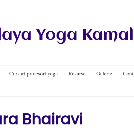
daya Yoga Kamal
Cursuri profesori yoga
Resurse
Galerie
Cont
pura Bhairavi