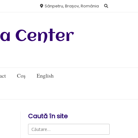
Sânpetru, Brașov, România
a Center
act
Coș
English
Caută în site
Caută
după: