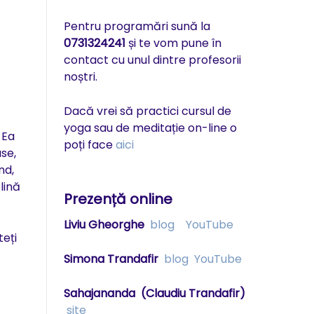
Pentru programări sună la
0731324241
și te vom pune în
contact cu unul dintre profesorii
noștri.
Dacă vrei să practici cursul de
yoga sau de meditație on-line o
Ea
poți face
aici
se,
nd,
lină
Prezență online
Liviu Gheorghe
blog
YouTube
teți
Simona Trandafir
blog
YouTube
Sahajananda
(Claudiu Trandafir)
site