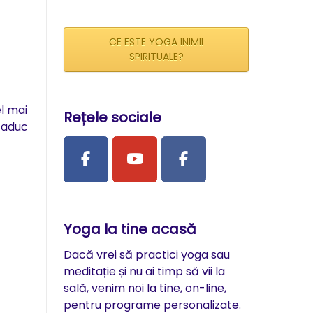
CE ESTE YOGA INIMII
SPIRITUALE?
el mai
Rețele sociale
ă aduc
Yoga la tine acasă
Dacă vrei să practici yoga sau
meditație și nu ai timp să vii la
sală, venim noi la tine, on-line,
pentru programe personalizate.