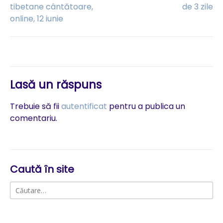
Navigare
tibetane cântătoare,
de 3 zile
online, 12 iunie
în
articole
Lasă un răspuns
Trebuie să fii
autentificat
pentru a publica un
comentariu.
Caută în site
Caută
după: