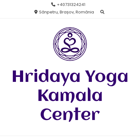
Skip
+40731324241
to
Sânpetru, Brașov, România
content
Hridaya Yoga
Kamala
Center