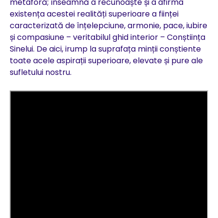
metaforă; înseamnă a recunoaște și a afirma
existența acestei realități superioare a ființei
caracterizată de înțelepciune, armonie, pace, iubire
și compasiune – veritabilul ghid interior – Conștiința
Sinelui. De aici, irump la suprafața minții conștiente
toate acele aspirații superioare, elevate și pure ale
sufletului nostru.