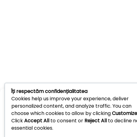
Îți respectăm confidențialitatea
Administrează consimțământul
Cookies help us improve your experience, deliver
personalized content, and analyze traffic. You can
Pentru a oferi cea mai bună experiență, folosim tehnologii, cum ar fi co
choose which cookies to allow by clicking
Customiz
pentru a stoca și/sau accesa informațiile despre dispozitive. Consi
Click
Accept All
to consent or
Reject All
to decline 
pentru aceste tehnologii ne permite să procesăm date, cum ar fi co
de navigare sau ID-uri unice pe acest site. Dacă nu îți dai consimțămâ
essential cookies.
retragi consimțământul dat poate avea afecte negative asupra unor
funcționalități și funcții.