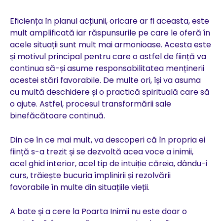
Eficiența în planul acțiunii, oricare ar fi aceasta, este
mult amplificată iar răspunsurile pe care le oferă în
acele situații sunt mult mai armonioase. Acesta este
și motivul principal pentru care o astfel de ființă va
continua să-și asume responsabilitatea menținerii
acestei stări favorabile. De multe ori, își va asuma
cu multă deschidere și o practică spirituală care să
o ajute. Astfel, procesul transformării sale
binefăcătoare continuă.
Din ce în ce mai mult, va descoperi că în propria ei
ființă s-a trezit și se dezvoltă acea voce a inimii,
acel ghid interior, acel tip de intuiție căreia, dându-i
curs, trăiește bucuria împlinirii și rezolvării
favorabile în multe din situațiile vieții.
A bate și a cere la Poarta Inimii nu este doar o