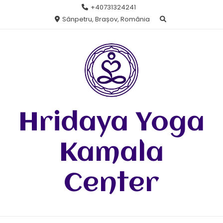
Skip
+40731324241
to
Sânpetru, Brașov, România
content
Hridaya Yoga
Kamala
Center