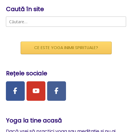
Caută în site
Caută
după:
CE ESTE YOGA INIMII SPIRITUALE?
Rețele sociale
Yoga la tine acasă
Dacă vrei să practici yoga sau meditație și nu ai