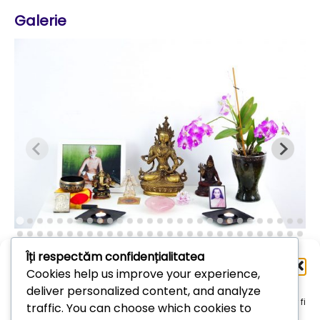
Galerie
Îți respectăm confidențialitatea
Administrează
Cookies help us improve your experience,
consimțământul
deliver personalized content, and analyze
Arhive
Pentru a oferi cea mai bună experiență, folosim tehnologii, cum ar fi
traffic. You can choose which cookies to
cookie-uri, pentru a stoca și/sau accesa informațiile despre