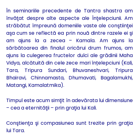
În seminariile precedente de Tantra shastra am
învăţat despre alte aspecte ale Înţelepciunii. Am
străbătut împreună domeniile vaste ale conştiinţei
aşa cum se reflectă ea prin nouă dintre razele ei şi
am ajuns la a zecea – Kamala. Am ajuns la
sărbătoarea din finalul oricărui drum frumos, am
ajuns la culegerea fructelor dulci ale grădinii Maha
Vidya, alcătuită din cele zece mari înțelepciuni (Kali,
Tara, Tripura Sundari, Bhuvaneshvari, Tripura
Bhairavi, Chinnamasta, Dhumavati, Bagalamukhi,
Matangi, Kamalatmika).
Timpul este acum simţit în adevărata lui dimensiune
– cea a eternităţii – prin graţia lui Kali.
Conştienţa şi compasiunea sunt trezite prin graţia
lui Tara.