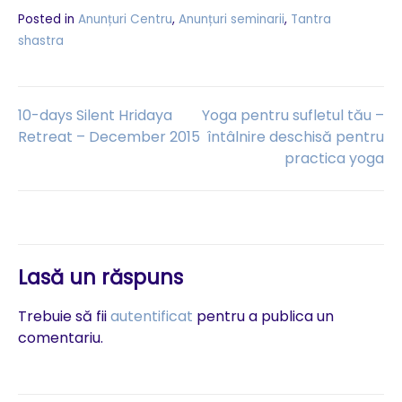
Posted in
Anunțuri Centru
,
Anunțuri seminarii
,
Tantra
shastra
Navigare
10-days Silent Hridaya
Yoga pentru sufletul tău –
Retreat – December 2015
întâlnire deschisă pentru
practica yoga
în
articole
Lasă un răspuns
Trebuie să fii
autentificat
pentru a publica un
comentariu.