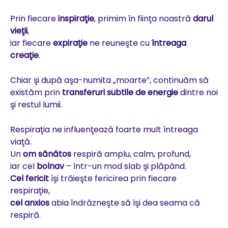
Prin fiecare
inspiraţie
, primim în fiinţa noastră
darul
vieţii
,
iar fiecare
expiraţie
ne reuneşte cu
întreaga
creaţie
.
Chiar şi după aşa-numita „moarte”, continuăm să
existăm prin
transferuri subtile de energie
dintre noi
şi restul lumii.
Respiraţia ne influenţează foarte mult întreaga
viaţă.
Un
om sănătos
respiră amplu, calm, profund,
iar cel
bolnav
– într-un mod slab şi plăpând.
Cel fericit
îşi trăieşte fericirea prin fiecare
respiraţie,
cel anxios
abia îndrăzneşte să îşi dea seama că
respiră.