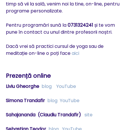
timp să vii la sală, venim noi la tine, on-line, pentru
programe personalizate.
Pentru programări sună la
0731324241
și te vom
pune în contact cu unul dintre profesorii noștri.
Dacă vrei să practici cursul de yoga sau de
meditație on-line o poți face
aici
Prezență online
Liviu Gheorghe
blog
YouTube
Simona Trandafir
blog
YouTube
Sahajananda
(Claudiu Trandafir)
site
Sebastian Teodor
blog
YouTube