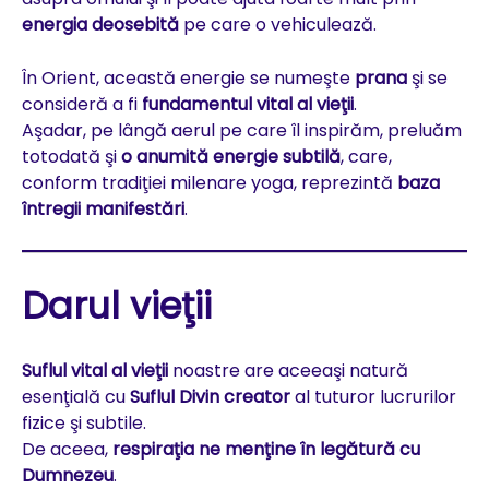
energia deosebită
pe care o vehiculează.
În Orient, această energie se numeşte
prana
şi se
consideră a fi
fundamentul vital al vieţii
.
Aşadar, pe lângă aerul pe care îl inspirăm, preluăm
totodată şi
o anumită energie subtilă
, care,
conform tradiţiei milenare yoga, reprezintă
baza
întregii manifestări
.
Darul vieţii
Suflul vital al vieţii
noastre are aceeaşi natură
esenţială cu
Suflul Divin creator
al tuturor lucrurilor
fizice şi subtile.
De aceea,
respiraţia ne menţine în legătură cu
Dumnezeu
.