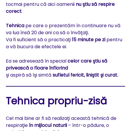
tocmai pentru că aici oamenii
nu ştiu să respire
corect
.
Tehnica
pe care o prezentăm în continuare nu vă
va lua însă 20 de ani ca să o învăţaţi.
Va fi suficient să o practicaţi
15 minute pe zi
pentru
a vă bucura de efectele ei.
Ea se adresează în special
celor care ştiu să
privească o floare înflorind
şi aspiră să îşi simtă
sufletul fericit, liniştit şi curat.
Tehnica propriu-zisă
Cel mai bine ar fi să realizaţi această tehnică de
respiraţie
în mijlocul naturii
– într-o pădure, o