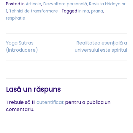
Posted in
Articole
,
Dezvoltare personală
,
Revista Hridaya nr
1
,
Tehnici de transformare
Tagged
inima
,
prana
,
respiratie
Navigare
Yoga Sutras
Realitatea esențială a
(introducere)
universului este spiritul
în
articole
Lasă un răspuns
Trebuie să fii
autentificat
pentru a publica un
comentariu.