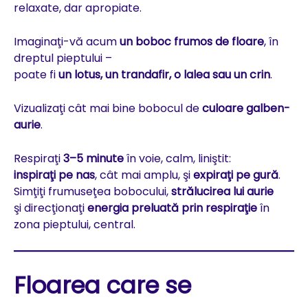
relaxate, dar apropiate.
Imaginaţi-vă acum
un boboc frumos de floare
, în
dreptul pieptului –
poate fi
un lotus, un trandafir, o lalea sau un crin
.
Vizualizaţi cât mai bine bobocul de
culoare galben-
aurie
.
Respiraţi
3–5 minute
în voie, calm, liniştit:
inspiraţi pe nas
, cât mai amplu, şi
expiraţi pe gură
.
Simţiţi frumuseţea bobocului,
strălucirea lui aurie
şi direcţionaţi
energia preluată prin respiraţie
în
zona pieptului, central.
Floarea care se