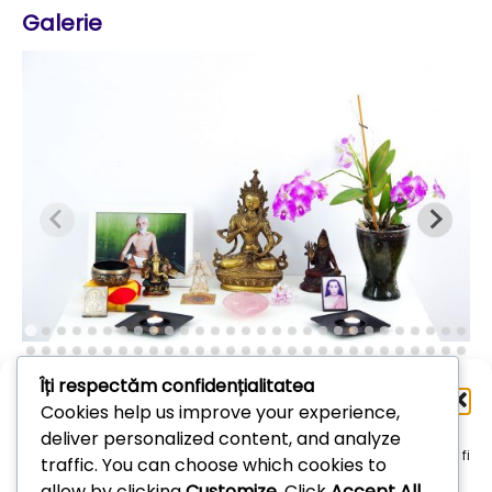
Galerie
Îți respectăm confidențialitatea
Administrează
Cookies help us improve your experience,
consimțământul
deliver personalized content, and analyze
Arhive
Pentru a oferi cea mai bună experiență, folosim tehnologii, cum ar fi
traffic. You can choose which cookies to
cookie-uri, pentru a stoca și/sau accesa informațiile despre
allow by clicking
Customize
. Click
Accept All