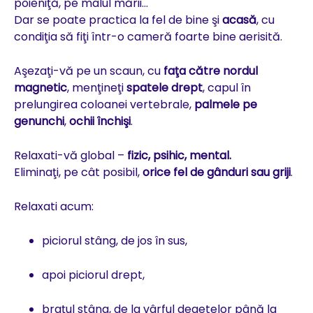
poieniţă, pe malul mării…
Dar se poate practica la fel de bine şi
acasă
, cu
condiţia să fiţi într-o cameră foarte bine aerisită.
Aşezaţi-vă pe un scaun, cu
faţa către nordul
magnetic
, menţineţi
spatele drept
, capul în
prelungirea coloanei vertebrale,
palmele pe
genunchi
,
ochii închişi
.
Relaxati-vă global –
fizic, psihic, mental.
Eliminaţi, pe cât posibil,
orice fel de gânduri sau griji
.
Relaxati acum:
piciorul stâng, de jos în sus,
apoi piciorul drept,
braţul stâng, de la vârful degetelor până la