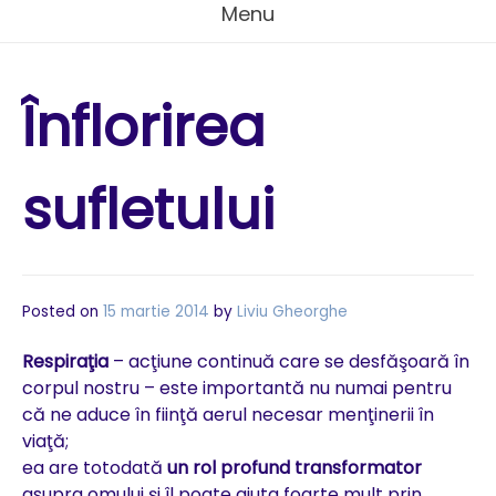
Menu
Înflorirea
sufletului
Posted on
15 martie 2014
by
Liviu Gheorghe
Respiraţia
– acţiune continuă care se desfăşoară în
corpul nostru – este importantă nu numai pentru
că ne aduce în fiinţă aerul necesar menţinerii în
viaţă;
ea are totodată
un rol profund transformator
asupra omului şi îl poate ajuta foarte mult prin