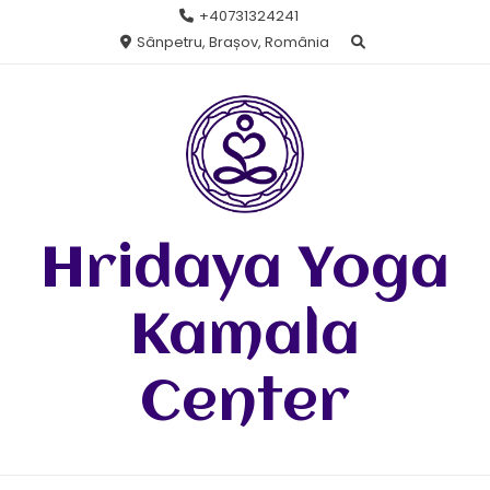
Skip
+40731324241
to
Sânpetru, Brașov, România
content
Hridaya Yoga
Kamala
Center