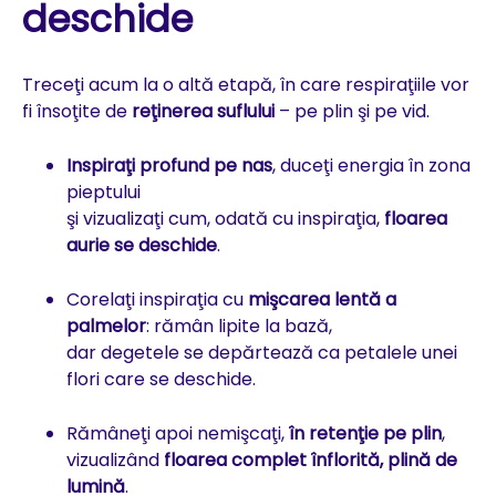
deschide
Treceţi acum la o altă etapă, în care respiraţiile vor
fi însoţite de
reţinerea suflului
– pe plin şi pe vid.
Inspiraţi profund pe nas
, duceţi energia în zona
pieptului
şi vizualizaţi cum, odată cu inspiraţia,
floarea
aurie se deschide
.
Corelaţi inspiraţia cu
mişcarea lentă a
palmelor
: rămân lipite la bază,
dar degetele se depărtează ca petalele unei
flori care se deschide.
Rămâneţi apoi nemişcaţi,
în retenţie pe plin
,
vizualizând
floarea complet înflorită, plină de
lumină
.