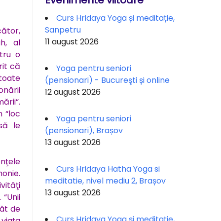
Evenimente viitoare
Curs Hridaya Yoga și meditație,
Sanpetru
ător,
11 august 2026
h, al
ntru o
rit că
Yoga pentru seniori
toate
(pensionari) - Bucureşti și online
onării
12 august 2026
ării”.
n “loc
Yoga pentru seniori
să le
(pensionari), Brașov
13 august 2026
nţele
Curs Hridaya Hatha Yoga si
monie.
meditatie, nivel mediu 2, Brașov
ităţi
13 august 2026
 “Unii
ât de
Curs Hridaya Yoga și meditație,
 viaţa