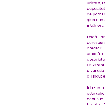
unitate, t
capacitat
de patru o
şi un cam
întâlnesc 
Dacă omu
corespunde
crească ş
umană est
absorbit
Csikszent
o variaţie
a-i induc
Într-un m
este sufi
continuă 
forţate.