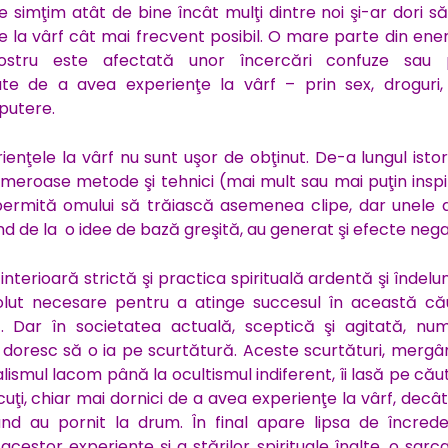
Ne simţim atât de bine încât mulţi dintre noi şi-ar dori s
e la vârf cât mai frecvent posibil. O mare parte din ener
ostru este afectată unor încercări confuze sau 
ate de a avea experienţe la vârf – prin sex, droguri, 
 putere.
ienţele la vârf nu sunt uşor de obţinut. De-a lungul istor
umeroase metode şi tehnici (mai mult sau mai puţin insp
ermită omului să trăiască asemenea clipe, dar unele d
nd de la o idee de bază greşită, au generat şi efecte nega
 interioară strictă şi practica spirituală ardentă şi îndel
olut necesare pentru a atinge succesul în această că
ă. Dar în societatea actuală, sceptică şi agitată, num
 doresc să o ia pe scurtătură. Aceste scurtături, mergâ
lismul lacom până la ocultismul indiferent, îi lasă pe cău
cuţi, chiar mai dornici de a avea experienţe la vârf, decâ
nd au pornit la drum. În final apare lipsa de încrede
acestor experienţe şi a stărilor spirituale înalte, o sarc