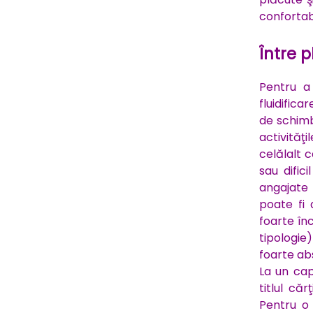
confortabi
Între p
Pentru a
fluidifica
de schimb
activităţi
celălalt 
sau dific
angajate 
poate fi
foarte în
tipologie
foarte ab
La un capă
titlul căr
Pentru o 