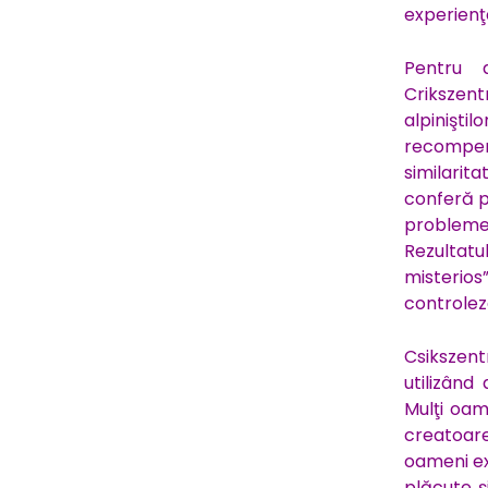
experienţe
Pentru 
Crikszen
alpinişti
recompens
similarit
conferă pr
problemelo
Rezultatu
misterios
controlez
Csikszent
utilizând
Mulţi oam
creatoare,
oameni ex
plăcute ş