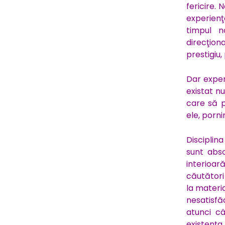
fericire. 
experienţ
timpul n
direcţion
prestigiu,
Dar exper
existat n
care să p
ele, porni
Disciplina
sunt abs
interioar
căutători
la materia
nesatisfă
atunci câ
existenţa 