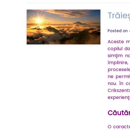
Trăieş
Posted on
Aceste m
copilul 
simţim na
împlinir
procesele
ne permi
nou. În c
Crikszen
experienţ
Căutăm
O caracte