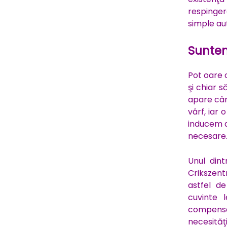
respinger
simple aut
Suntem 
Pot oare o
şi chiar 
apare cân
vârf, iar
inducem a
necesare
Unul dint
Crikszent
astfel de
cuvinte
compensa
necesităţ