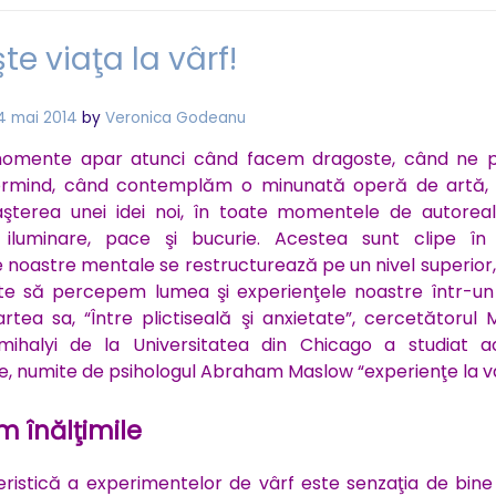
te viaţa la vârf!
4 mai 2014
by
Veronica Godeanu
omente apar atunci când facem dragoste, când ne p
dormind, când contemplăm o minunată operă de artă,
şterea unei idei noi, în toate momentele de autoreali
e, iluminare, pace şi bucurie. Acestea sunt clipe în
 noastre mentale se restructurează pe un nivel superior
te să percepem lumea şi experienţele noastre într-u
artea sa, “Între plictiseală şi anxietate”, cercetătorul 
tmihalyi de la Universitatea din Chicago a studiat a
e, numite de psihologul Abraham Maslow “experienţe la vâ
 înălţimile
ristică a experimentelor de vârf este senzaţia de bine 