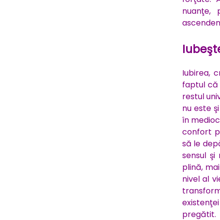
nuanţe, 
ascendent
Iubeşte 
Iubirea, 
faptul că 
restul un
nu este ş
în medioc
confort p
să le dep
sensul şi
plină, mai
nivel al 
transfor
existenţe
pregătit.