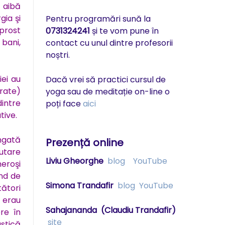
ă aibă
gia şi
Pentru programări sună la
prost
0731324241
și te vom pune în
bani,
contact cu unul dintre profesorii
noștri.
iei au
Dacă vrei să practici cursul de
irate)
yoga sau de meditație on-line o
intre
poți face
aici
tive.
ungată
Prezență online
utare
Liviu Gheorghe
blog
YouTube
eroşi
nd de
Simona Trandafir
blog
YouTube
tători
t erau
Sahajananda
(Claudiu Trandafir)
re în
site
astică