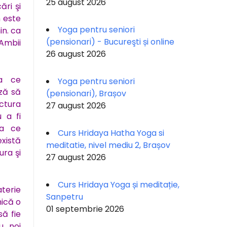
25 august 2026
ări şi
 este
Yoga pentru seniori
in. ca
(pensionari) - Bucureşti și online
 Ambii
26 august 2026
ea ce
Yoga pentru seniori
ază să
(pensionari), Brașov
ctura
27 august 2026
 a fi
ea ce
Curs Hridaya Hatha Yoga si
xistă
meditatie, nivel mediu 2, Brașov
ura şi
27 august 2026
Curs Hridaya Yoga și meditație,
aterie
Sanpetru
hică o
01 septembrie 2026
să fie
u noi