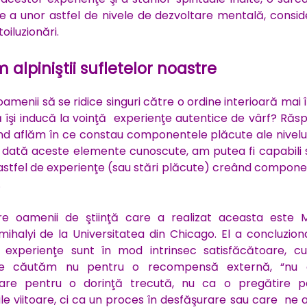
e a unor astfel de nivele de dezvoltare mentală, consid
oiluzionări.
alpiniştii sufletelor noastre
amenii să se ridice singuri către o ordine interioară mai 
să îşi inducă la voinţă experienţe autentice de vârf? Răs
d aflăm în ce constau componentele plăcute ale nivelul
 o dată aceste elemente cunoscute, am putea fi capabili
stfel de experienţe (sau stări plăcute) creând compone
.
re oamenii de ştiinţă care a realizat aceasta este M
mihalyi de la Universitatea din Chicago. El a concluzio
 experienţe sunt în mod intrinsec satisfăcătoare, cu
 le căutăm nu pentru o recompensă externă, “nu
re pentru o dorinţă trecută, nu ca o pregătire p
ile viitoare, ci ca un proces în desfăşurare sau care ne