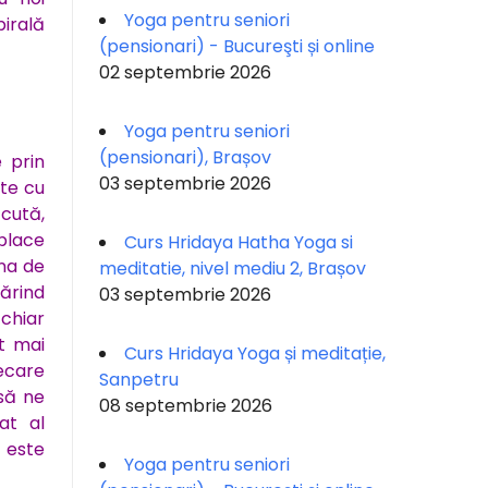
Yoga pentru seniori
irală
(pensionari) - Bucureşti și online
02 septembrie 2026
Yoga pentru seniori
(pensionari), Brașov
e prin
03 septembrie 2026
ate cu
ăcută,
place
Curs Hridaya Hatha Yoga si
ona de
meditatie, nivel mediu 2, Brașov
ărind
03 septembrie 2026
 chiar
lt mai
Curs Hridaya Yoga și meditație,
iecare
Sanpetru
 să ne
08 septembrie 2026
at al
d este
Yoga pentru seniori