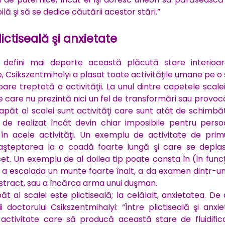
lă şi să se dedice căutării acestor stări.”
lictiseală şi anxietate
 defini mai departe această plăcută stare interioa
re, Csikszentmihalyi a plasat toate activităţile umane pe o
are treptată a activităţii. La unul dintre capetele scale
le care nu prezintă nici un fel de transformări sau provocă
capăt al scalei sunt activităţi care sunt atât de schimb
il de realizat încât devin chiar imposibile pentru pers
în acele activităţi. Un exemplu de activitate de primu
 aşteptarea la o coadă foarte lungă şi care se depla
cet. Un exemplu de al doilea tip poate consta în (în func
) a escalada un munte foarte înalt, a da examen dintr-u
stract, sau a încărca arma unui duşman.
t al scalei este plictiseală; la celălalt, anxietatea. De a
ţii doctorului Csikszentmihalyi: “Între plictiseală şi anxie
activitate care să producă această stare de fluidifica