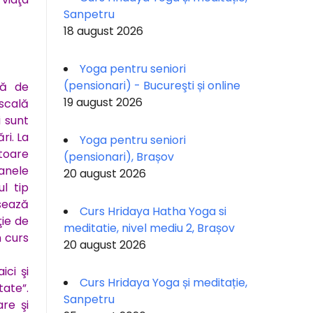
Sanpetru
18 august 2026
Yoga pentru seniori
(pensionari) - Bucureşti și online
ră de
19 august 2026
 scală
i sunt
ri. La
Yoga pentru seniori
ătoare
(pensionari), Brașov
oanele
20 august 2026
l tip
sează
Curs Hridaya Hatha Yoga si
ţie de
meditatie, nivel mediu 2, Brașov
n curs
20 august 2026
ici şi
Curs Hridaya Yoga și meditație,
tate”.
Sanpetru
re şi