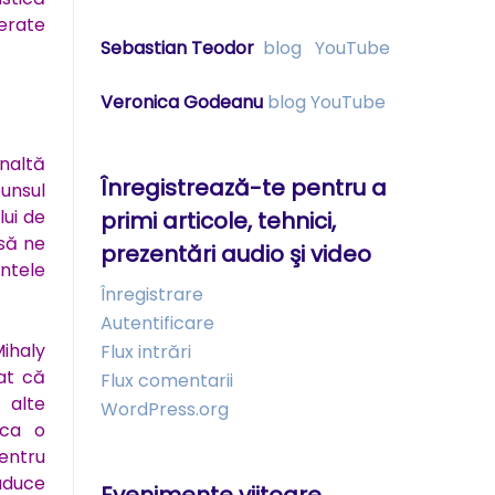
erate
Sebastian Teodor
blog
YouTube
Veronica Godeanu
blog
YouTube
înaltă
Înregistrează-te pentru a
punsul
ui de
primi articole, tehnici,
 să ne
prezentări audio şi video
ntele
Înregistrare
Autentificare
ihaly
Flux intrări
nat că
Flux comentarii
 alte
WordPress.org
 ca o
entru
 aduce