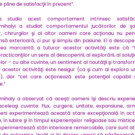
 pline de satisfacţii în prezent”.
a studia acest comportament intrinsec satisfăc
tmihalyi a studiat comportamentul jucătorilor de şa
lor, chirurgilor şi al altor oameni care acţionau nu pe
ă exterioară, ci pur şi simplu din pasiune. El a descope
atea marcantă a tuturor acestor activităţi este că “
acticanţilor un sens al descoperirii, al explorării, al soluţi
r – cu alte cuvinte, un sentiment al noutăţii şi transform
l acestor activităţi este nesigur (ca şi cum ai explora u
”), dar “cel care acţionează este potenţial capabil 
e.”
mihaly a observat că aceşti oameni îşi descriu experie
 aceleaşi cuvinte: flux, curgere, unitate, expansiune, ar
eni experimentează această stare excepţională în activ
 în iubire şi în timpul experienţelor religioase sau mistice.
perimentează stări interioare remarcabile, care sunt at
i de puternice, încât ei îşi doresc uneori să părăsească