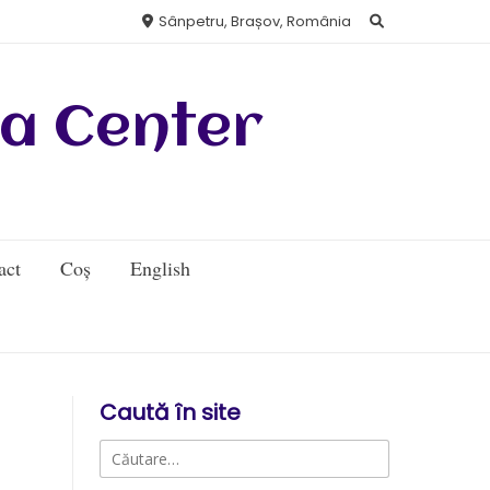
Sânpetru, Brașov, România
a Center
act
Coș
English
Caută în site
Caută
după: