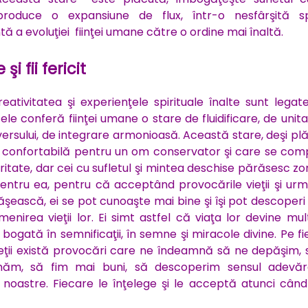
produce o expansiune de flux, într-o nesfârşită sp
ă a evoluţiei fiinţei umane către o ordine mai înaltă.
şi fii fericit
creativitatea şi experienţele spirituale înalte sunt legat
ele conferă fiinţei umane o stare de fluidificare, de unit
iversului, de integrare armonioasă. Această stare, deşi pl
i confortabilă pentru un om conservator şi care se com
ritate, dar cei cu sufletul şi mintea deschise părăsesc z
entru ea, pentru că acceptând provocările vieţii şi urm
ăşească, ei se pot cunoaşte mai bine şi îşi pot descoperi
 menirea vieţii lor. Ei simt astfel că viaţa lor devine mu
 bogată în semnificaţii, în semne şi miracole divine. Pe f
vieţii există provocări care ne îndeamnă să ne depăşim,
măm, să fim mai buni, să descoperim sensul adevăr
i noastre. Fiecare le înţelege şi le acceptă atunci cân