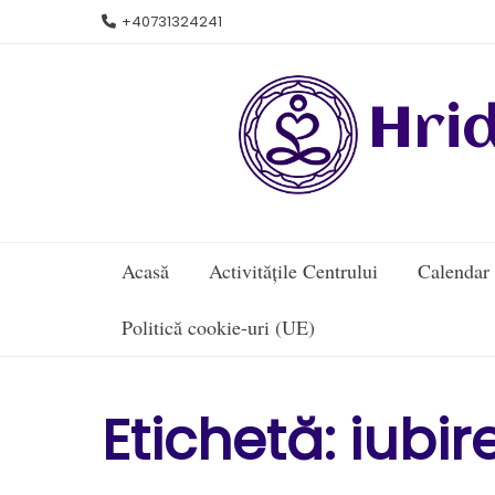
Skip
+40731324241
to
content
Hri
Acasă
Activitățile Centrului
Calendar
Politică cookie-uri (UE)
Etichetă:
iubir