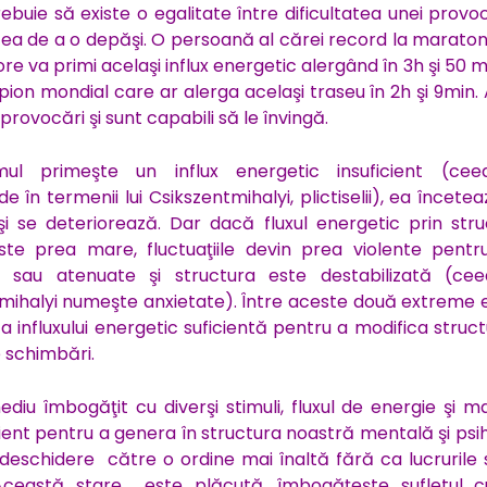
rebuie să existe o egalitate între dificultatea unei provoc
ea de a o depăşi. O persoană al cărei record la maraton
re va primi acelaşi influx energetic alergând în 3h şi 50 m
pion mondial care ar alerga acelaşi traseu în 2h şi 9min.
provocări şi sunt capabili să le învingă.
l primeşte un influx energetic insuficient (ce
 în termenii lui Csikszentmihalyi, plictiselii), ea încete
i se deteriorează. Dar dacă fluxul energetic prin stru
e prea mare, fluctuaţiile devin prea violente pentru
e sau atenuate şi structura este destabilizată (ce
mihalyi numeşte anxietate). Între aceste două extreme e
 a influxului energetic suficientă pentru a modifica struct
e schimbări.
ediu îmbogăţit cu diverşi stimuli, fluxul de energie şi m
cient pentru a genera în structura noastră mentală şi psi
deschidere către o ordine mai înaltă fără ca lucrurile 
 Această stare este plăcută, îmbogăţeşte sufletul c