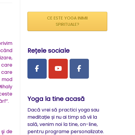
CE ESTE YOGA INIMII
SPIRITUALE?
rivim
Rețele sociale
 când
zare,
 care
, care
n mod
Mihaly
ceste
Yoga la tine acasă
rf”.
Dacă vrei să practici yoga sau
meditație și nu ai timp să vii la
sală, venim noi la tine, on-line,
pentru programe personalizate.
şi de