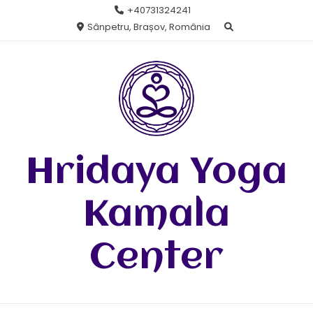
Skip
+40731324241
to
Sânpetru, Brașov, România
content
Hridaya Yoga
Kamala
Center