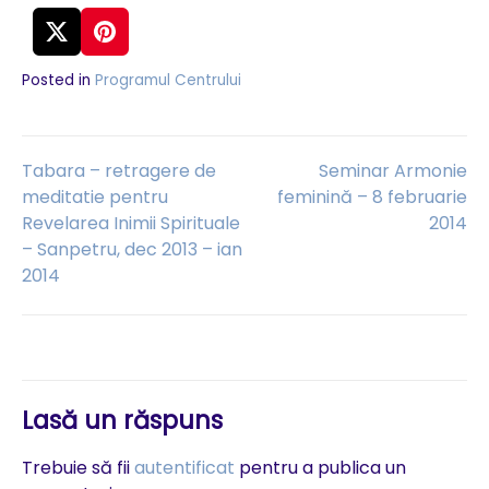
Posted in
Programul Centrului
Navigare
Tabara – retragere de
Seminar Armonie
meditatie pentru
feminină – 8 februarie
Revelarea Inimii Spirituale
2014
în
– Sanpetru, dec 2013 – ian
2014
articole
Lasă un răspuns
Trebuie să fii
autentificat
pentru a publica un