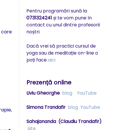
Pentru programări sună la
0731324241
și te vom pune în
contact cu unul dintre profesorii
,
care
noștri.
Dacă vrei să practici cursul de
yoga sau de meditație on-line o
poți face
aici
Prezență online
Liviu Gheorghe
blog
YouTube
Simona Trandafir
blog
YouTube
rapie,
Sahajananda
(Claudiu Trandafir)
site