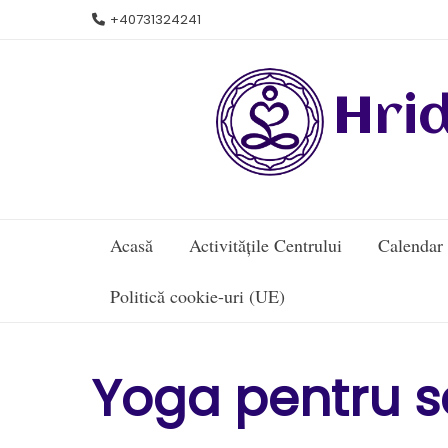
Skip
+40731324241
to
content
Hri
Acasă
Activitățile Centrului
Calendar
Politică cookie-uri (UE)
Yoga pentru se