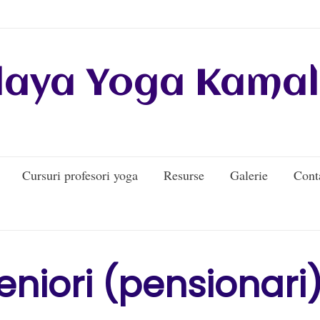
daya Yoga Kamal
Cursuri profesori yoga
Resurse
Galerie
Cont
niori (pensionari)