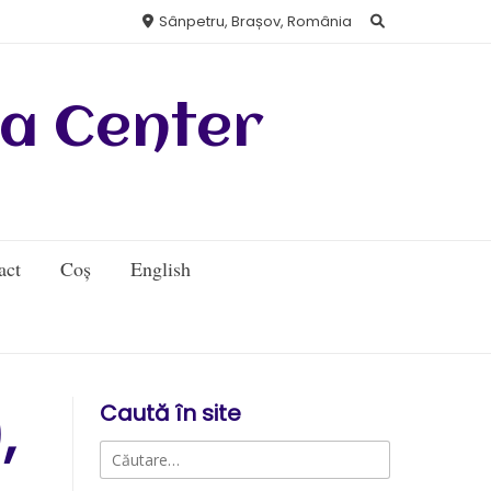
Sânpetru, Brașov, România
a Center
act
Coș
English
Caută în site
,
Caută
după: