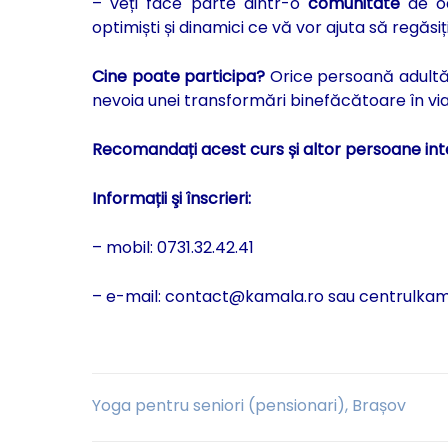
– veți face parte dintr-o
comunitate
de oa
optimiști și dinamici ce vă vor ajuta să regăsiți
Cine poate participa?
Orice persoană adultă 
nevoia unei transformări binefăcătoare în via
Recomandați acest curs și altor persoane int
Informații şi înscrieri:
– mobil: 0731.32.42.41
– e-mail: contact@kamala.ro sau centrulk
Navigare
Yoga pentru seniori (pensionari), Brașov