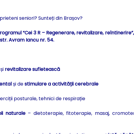
prieteni seniori? Sunteți din Brașov?
 programul
“Cei 3 R – Regenerare, revitalizare, reîntinerire”
str. Avram Iancu nr. 54.
și
revitalizare sufletească
ental
și de
stimulare a activității cerebrale
rciții posturale, tehnici de respirație
pii naturale
– dietoterapie, fitoterapie, masaj, cromote