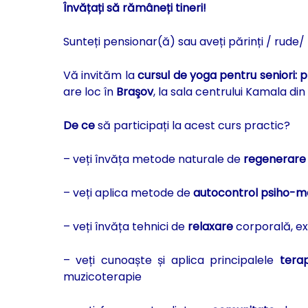
Învățați să rămâneți tineri!
Sunteți pensionar(ă) sau aveți părinți / rude/ 
Vă invităm la
cursul de
yoga pentru seniori:
are loc în
Braşov
, la sala centrului Kamala din
De ce
să participați la acest curs practic?
– veți învăța metode naturale de
regenerare
– veți aplica metode de
autocontrol psiho-m
– veți învăța tehnici de
relaxare
corporală, exe
– veți cunoaște și aplica principalele
tera
muzicoterapie