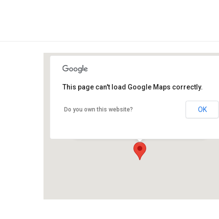
This page can't load Google Maps correctly.
Kamala Yoga and Wellness
Studio
OK
Do you own this website?
Str. Avram Iancu 54 - Brasov
Events