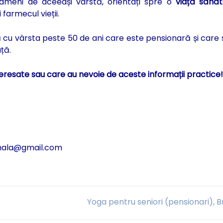
meni de aceeași vârstă, orientați spre o
viață sănă
 farmecul vieții.
cu vârsta peste 50 de ani care este pensionară și care
ță.
eresate sau care au nevoie de aceste informații practice!
amala@gmail.com
Yoga pentru seniori (pensionari), 