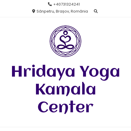
Skip
+40731324241
to
Sânpetru, Brașov, România
content
Hridaya Yoga
Kamala
Center