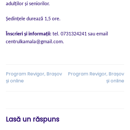
adulţilor şi seniorilor.
Şedinţele durează 1,5 ore.
Înscrieri şi informaţii:
tel. 0731324241 sau email
centrulkamala@gmail.com.
Navigare
Program Revigor, Brașov
Program Revigor, Brașov
și online
și online
în
articole
Lasă un răspuns