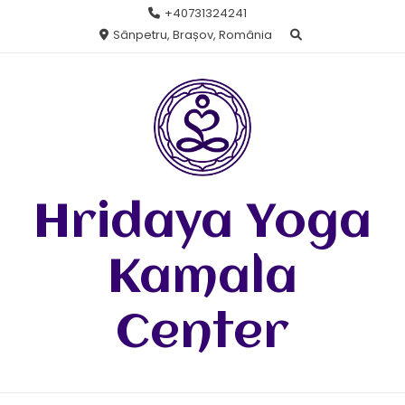
Skip
+40731324241
to
Sânpetru, Brașov, România
content
Hridaya Yoga
Kamala
Center