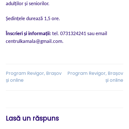
adulţilor şi seniorilor.
Şedinţele durează 1,5 ore.
Înscrieri şi informaţii:
tel. 0731324241 sau email
centrulkamala@gmail.com.
Navigare
Program Revigor, Brașov
Program Revigor, Brașov
și online
și online
în
articole
Lasă un răspuns