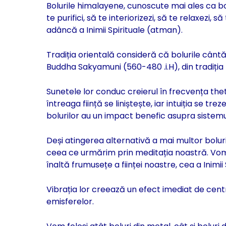
Bolurile himalayene, cunoscute mai ales ca bo
te purifici, să te interiorizezi, să te relaxezi, 
adâncă a Inimii Spirituale (atman).
Tradiția orientală consideră că bolurile cânt
Buddha Sakyamuni (560-480 .i.H), din tradiția
Sunetele lor conduc creierul în frecvența theta
întreaga ființă se liniștește, iar intuiția se t
bolurilor au un impact benefic asupra sistemu
Deși atingerea alternativă a mai multor bolu
ceea ce urmărim prin meditația noastră. Vom 
înaltă frumusețe a ființei noastre, cea a Inimii 
Vibrația lor creează un efect imediat de centra
emisferelor.