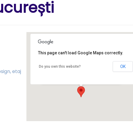
ucurești
Str. Căderea Bastiliei 56-58,
This page can't load Google Maps correctly.
Clădirea PetroDesign, etaj 6,
sala 602
OK
Do you own this website?
sign, etaj
Caderea Bastiliei 56-58 - Bucuresti
Events