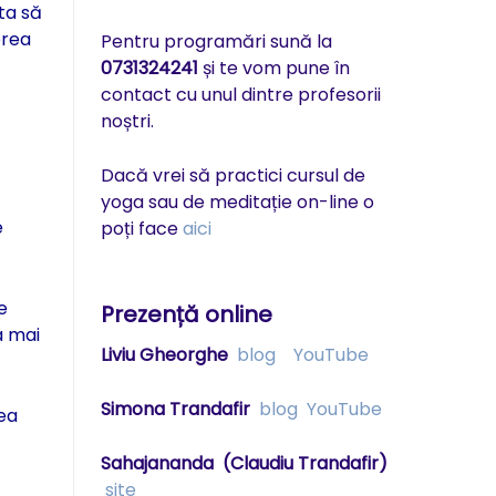
ta să
erea
Pentru programări sună la
0731324241
și te vom pune în
contact cu unul dintre profesorii
noștri.
Dacă vrei să practici cursul de
yoga sau de meditație on-line o
e
poți face
aici
e
Prezență online
a mai
Liviu Gheorghe
blog
YouTube
Simona Trandafir
blog
YouTube
rea
Sahajananda
(Claudiu Trandafir)
site