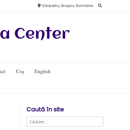
Sânpetru, Brașov, România
a Center
act
Coș
English
Caută în site
Caută
după: