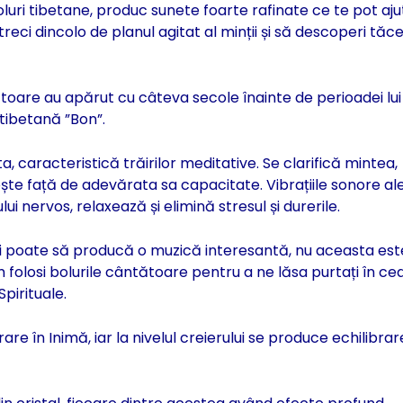
luri tibetane, produc sunete foarte rafinate ce te pot aju
să treci dincolo de planul agitat al minții și să descoperi tăc
ătoare au apărut cu câteva secole înainte de perioadei lui
 tibetană ”Bon”.
, caracteristică trăirilor meditative. Se clarifică mintea,
rezește față de adevărata sa capacitate. Vibrațiile sonore al
lui nervos, relaxează și
elimină stresul și durerile.
ri poate să producă o muzică interesantă, nu aceasta est
folosi bolurile cântătoare pentru a ne lăsa purtați în ce
Spirituale.
re în Inimă, iar la nivelul creierului se produce echilibra