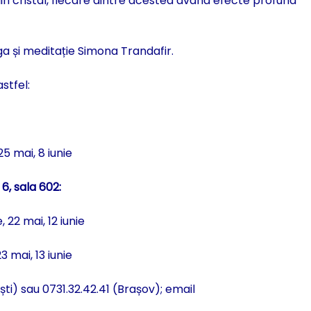
 din cristal, fiecare dintre acestea având efecte profund
a și meditație Simona Trandafir.
stfel:
25 mai, 8 iunie
 6, sala 602:
 22 mai, 12 iunie
3 mai, 13 iunie
rești) sau 0731.32.42.41 (Brașov); email