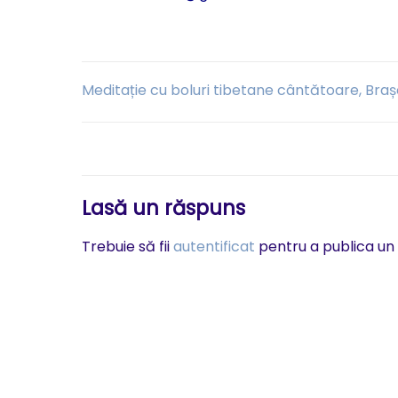
Navigare
Meditație cu boluri tibetane cântătoare, Bra
în
articole
Lasă un răspuns
Trebuie să fii
autentificat
pentru a publica un