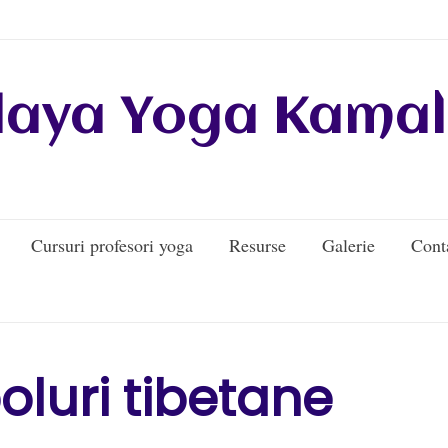
daya Yoga Kamal
Cursuri profesori yoga
Resurse
Galerie
Cont
oluri tibetane