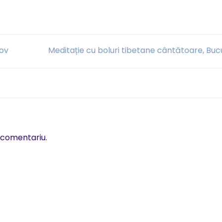
șov
Meditație cu boluri tibetane cântătoare, Buc
 comentariu.