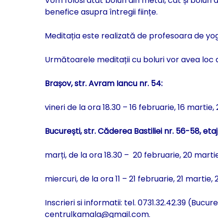
Vom folosi atât boluri din metal, cât și boluri
benefice asupra întregii ființe.
Meditația este realizată de profesoara de yog
Următoarele meditații cu boluri vor avea loc a
Brașov, str. Avram Iancu nr. 54:
vineri de la ora 18.30 – 16 februarie, 16 martie, 
București, str. Căderea Bastiliei nr. 56-58, etaj
marți, de la ora 18.30 – 20 februarie, 20 martie,
miercuri, de la ora 11 – 21 februarie, 21 martie, 2
Inscrieri si informatii: tel. 0731.32.42.39 (Bucu
centrulkamala@gmail.com.