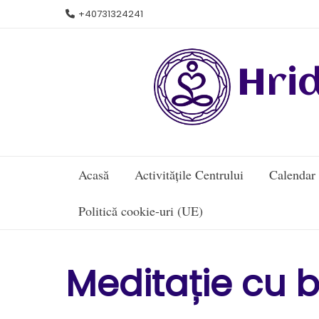
Skip
+40731324241
to
content
Hri
Acasă
Activitățile Centrului
Calendar
Politică cookie-uri (UE)
Meditație cu b