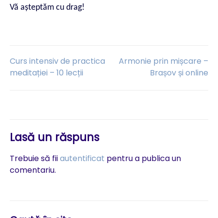
Vă așteptăm cu drag!
Navigare
Curs intensiv de practica
Armonie prin mișcare –
meditației – 10 lecții
Brașov și online
în
articole
Lasă un răspuns
Trebuie să fii
autentificat
pentru a publica un
comentariu.