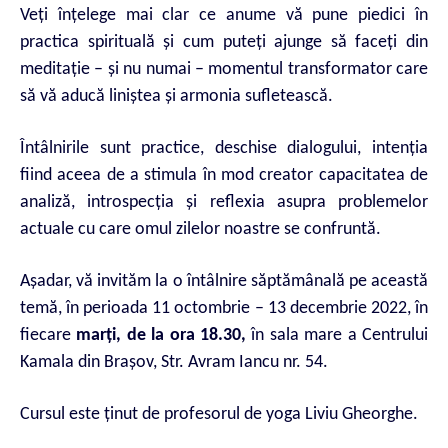
Veți înțelege mai clar ce anume vă pune piedici în
practica spirituală și cum puteți ajunge să faceți din
meditație – și nu numai – momentul transformator care
să vă aducă liniștea și armonia sufletească.
Întâlnirile sunt practice, deschise dialogului, intenția
fiind aceea de a stimula în mod creator capacitatea de
analiză, introspecția și reflexia asupra problemelor
actuale cu care omul zilelor noastre se confruntă.
Așadar, vă invităm la o întâlnire săptămânală pe această
temă, în perioada 11 octombrie – 13 decembrie 2022, în
fiecare
marți, de la ora 18.30,
în sala mare a Centrului
Kamala din Brașov, Str. Avram Iancu nr. 54.
Cursul este ținut de profesorul de yoga Liviu Gheorghe.