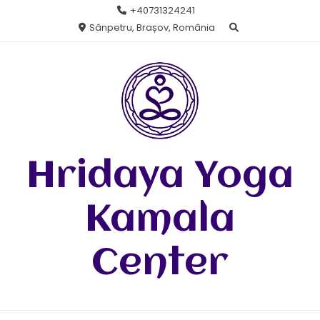
Skip
+40731324241
to
Sânpetru, Brașov, România
content
Hridaya Yoga
Kamala
Center