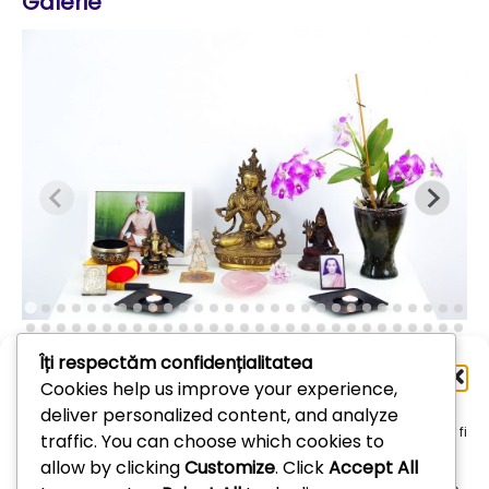
Galerie
Îți respectăm confidențialitatea
Administrează
Cookies help us improve your experience,
consimțământul
deliver personalized content, and analyze
Arhive
Pentru a oferi cea mai bună experiență, folosim tehnologii, cum ar fi
traffic. You can choose which cookies to
cookie-uri, pentru a stoca și/sau accesa informațiile despre
allow by clicking
Customize
. Click
Accept All
dispozitive. Consimțământul pentru aceste tehnologii ne permite
Arhive