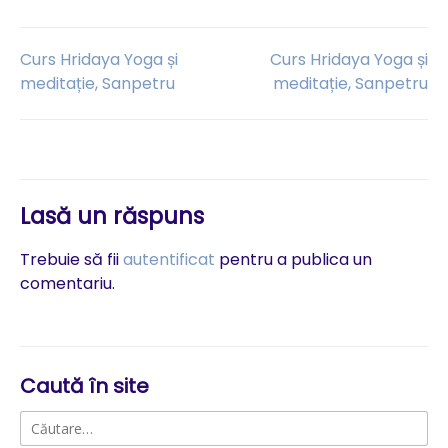
Navigare
Curs Hridaya Yoga și
Curs Hridaya Yoga și
meditație, Sanpetru
meditație, Sanpetru
în
articole
Lasă un răspuns
Trebuie să fii
autentificat
pentru a publica un
comentariu.
Caută în site
Caută
după: