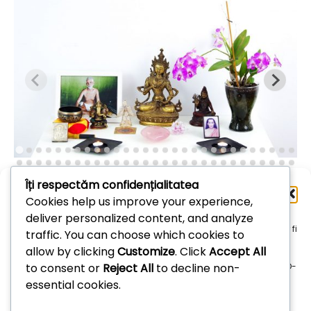
Îți respectăm confidențialitatea
Administrează
Cookies help us improve your experience,
consimțământul
deliver personalized content, and analyze
Arhive
Pentru a oferi cea mai bună experiență, folosim tehnologii, cum ar fi
traffic. You can choose which cookies to
cookie-uri, pentru a stoca și/sau accesa informațiile despre
allow by clicking
Customize
. Click
Accept All
dispozitive. Consimțământul pentru aceste tehnologii ne permite
Arhive
to consent or
Reject All
to decline non-
să procesăm date, cum ar fi comportamentul de navigare sau ID-
uri unice pe acest site. Dacă nu îți dai consimțământul sau îți
essential cookies.
retragi consimțământul dat poate avea afecte negative asupra
unor anumite funcționalități și funcții.