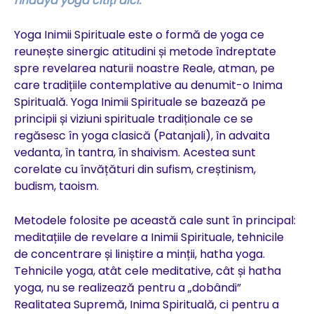
hridaya yoga citiți aici.
Yoga Inimii Spirituale este o formă de yoga ce
reunește sinergic atitudini și metode îndreptate
spre revelarea naturii noastre Reale, atman, pe
care tradițiile contemplative au denumit-o Inima
Spirituală. Yoga Inimii Spirituale se bazează pe
principii și viziuni spirituale tradiționale ce se
regăsesc în yoga clasică (Patanjali), în advaita
vedanta, în tantra, în shaivism. Acestea sunt
corelate cu învățături din sufism, creștinism,
budism, taoism.
Metodele folosite pe această cale sunt în principal:
meditațiile de revelare a Inimii Spirituale, tehnicile
de concentrare și liniștire a minții, hatha yoga.
Tehnicile yoga, atât cele meditative, cât și hatha
yoga, nu se realizează pentru a „dobândi”
Realitatea Supremă, Inima Spirituală, ci pentru a