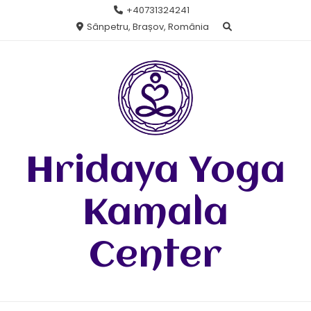
Skip
+40731324241
to
Sânpetru, Brașov, România
content
Hridaya Yoga
Kamala
Center