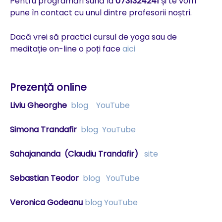
Pentru programări sună la
0731324241
și te vom
pune în contact cu unul dintre profesorii noștri.
Dacă vrei să practici cursul de yoga sau de
meditație on-line o poți face
aici
Prezență online
Liviu Gheorghe
blog
YouTube
Simona Trandafir
blog
YouTube
Sahajananda
(Claudiu Trandafir)
site
Sebastian Teodor
blog
YouTube
Veronica Godeanu
blog
YouTube