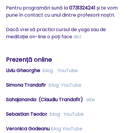
Pentru programări sună la
0731324241
și te vom
pune în contact cu unul dintre profesorii noștri.
Dacă vrei să practici cursul de yoga sau de
meditație on-line o poți face
aici
Prezență online
Liviu Gheorghe
blog
YouTube
Simona Trandafir
blog
YouTube
Sahajananda
(Claudiu Trandafir)
site
Sebastian Teodor
blog
YouTube
Veronica Godeanu
blog
YouTube