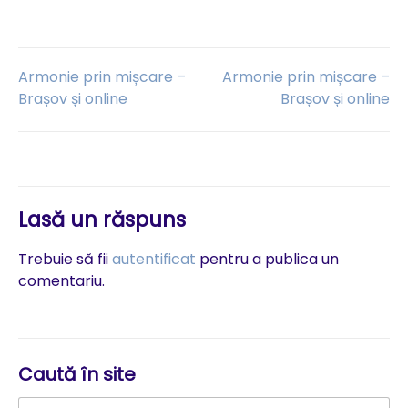
Navigare
Armonie prin mișcare –
Armonie prin mișcare –
Brașov și online
Brașov și online
în
articole
Lasă un răspuns
Trebuie să fii
autentificat
pentru a publica un
comentariu.
Caută în site
Caută