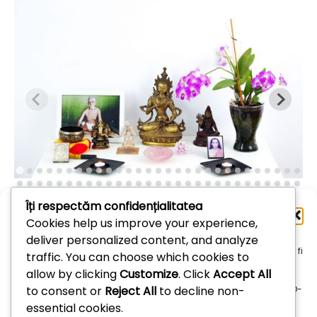
Îți respectăm confidențialitatea
Administrează
Cookies help us improve your experience,
consimțământul
deliver personalized content, and analyze
Arhive
Pentru a oferi cea mai bună experiență, folosim tehnologii, cum ar fi
traffic. You can choose which cookies to
cookie-uri, pentru a stoca și/sau accesa informațiile despre
allow by clicking
Customize
. Click
Accept All
dispozitive. Consimțământul pentru aceste tehnologii ne permite
Arhive
to consent or
Reject All
to decline non-
să procesăm date, cum ar fi comportamentul de navigare sau ID-
uri unice pe acest site. Dacă nu îți dai consimțământul sau îți
essential cookies.
retragi consimțământul dat poate avea afecte negative asupra