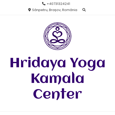
Skip
+40731324241
to
Sânpetru, Brașov, România
content
Hridaya Yoga
Kamala
Center